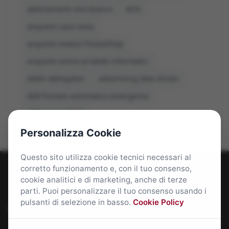
abbinamenti vino bianco
ACN
acquisto casa roma
acquisto moduli PrestaShop
acquisto online prodotti informatici
ADAS obbligatori
advertising data driven
AEB frenata automatica emergenza
affitti roma 2026
Personalizza Cookie
Questo sito utilizza cookie tecnici necessari al
corretto funzionamento e, con il tuo consenso,
cookie analitici e di marketing, anche di terze
parti. Puoi personalizzare il tuo consenso usando i
pulsanti di selezione in basso.
Cookie Policy
Roma Bene: news e approfondimenti su Roma Capitale