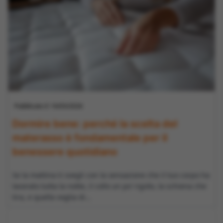
Pubblicato il: 16/03/2026
Dormire bene: perché la scelta del
materasso è fondamentale per il
benessere quotidiano
Se la mattina ti svegli con la sensazione che il tuo corpo ha
lavorato tutta la notte, il collo un po’ rigido, la schiena che
tira, e quella voglia di...