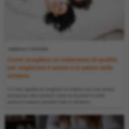
Pubblicato il: 16/03/2026
Come scegliere un materasso di qualità
per migliorare il sonno e la salute della
schiena
Ti è mai capitato di svegliarti al mattino con una strana
sensazione alla schiena? Come se durante la notte
qualcuno avesse spostato tutte le vertebre...