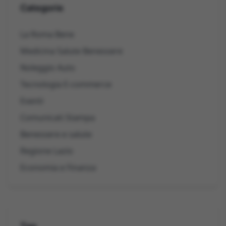
Categorie
La Roma Bene
Medicina Salute Benessere
Noleggio Auto
Tecnologia E-commerce
Eventi
Comunicati Stampa
Benessere e salute
Regione Lazio
Economia e Finanza