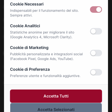
Cookie Necessari
Approfondimenti
Indispensabili per il funzionamento del sito.
Sempre attivi.
Benessere e Salute
Cookie Analitici
Tecnologia & E-Commerce
Statistiche anonime per migliorare il sito
Autonoleggi
(Google Analytics 4, Microsoft Clarity).
Cookie di Marketing
Notizie
Pubblicità personalizzata e integrazioni social
(Facebook Pixel, Google Ads, YouTube).
La Roma Bene
Cookie di Preferenza
Comunicati Stampa
Preferenze utente e funzionalità aggiuntive.
Eventi
Accetta Tutti
Accetta Selezionati
© 2026 Roma Bene. Tutti i diritti riservati.