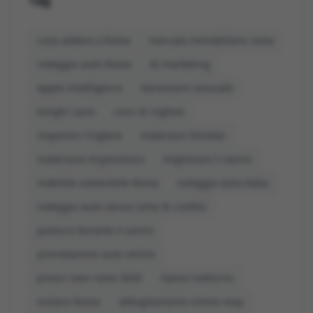
Tag
cosa vedere a Roma
mercato immobiliare roma
noleggio auto Roma
AI marketing
Apple Intelligence
benessere sessuale
borghi Lazio
corsi di inglese
imparare l'inglese
materassi Dorelan
materasso ergonomico
migliorare il sonno
mobilità sostenibile Roma
noleggio auto Italia
noleggio auto senza carta di credito
postura durante il sonno
prenotazione auto online
prezzi case roma 2026
riposo notturno
visitare Roma
abbigliamento intimo sexy