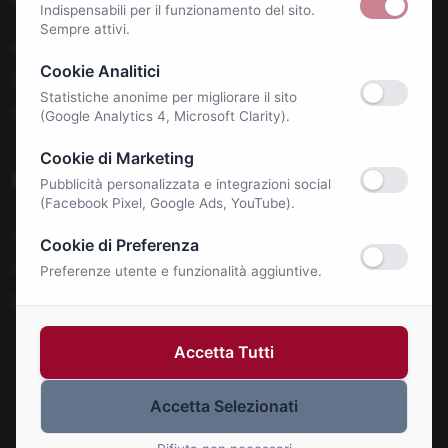
Indispensabili per il funzionamento del sito.
Sempre attivi.
Benessere e Salute
Cookie Analitici
Tecnologia & E-Commerce
Statistiche anonime per migliorare il sito
Autonoleggi
(Google Analytics 4, Microsoft Clarity).
Cookie di Marketing
Notizie
Pubblicità personalizzata e integrazioni social
(Facebook Pixel, Google Ads, YouTube).
La Roma Bene
Cookie di Preferenza
Comunicati Stampa
Preferenze utente e funzionalità aggiuntive.
Eventi
Accetta Tutti
© 2026 Roma Bene. Tutti i diritti riservati.
Accetta Selezionati
Gestisci Cookie