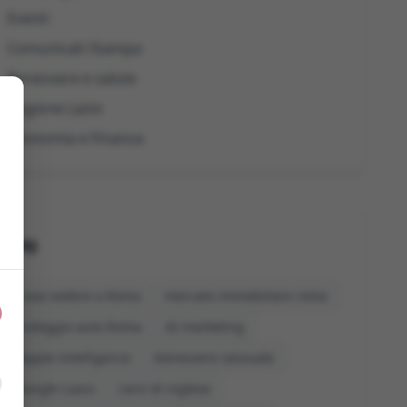
Eventi
Comunicati Stampa
Benessere e salute
Regione Lazio
Economia e Finanza
Tag
cosa vedere a Roma
mercato immobiliare roma
noleggio auto Roma
AI marketing
Apple Intelligence
benessere sessuale
borghi Lazio
corsi di inglese