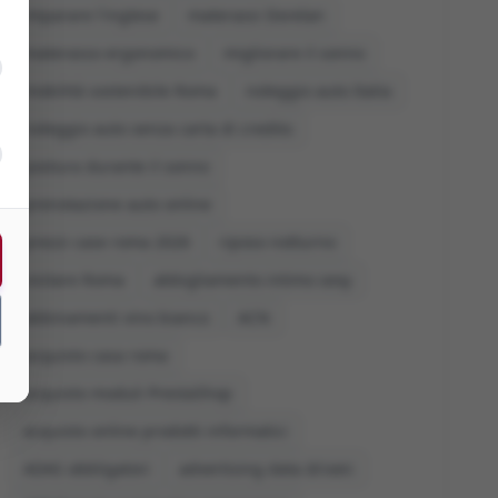
imparare l'inglese
materassi Dorelan
materasso ergonomico
migliorare il sonno
mobilità sostenibile Roma
noleggio auto Italia
noleggio auto senza carta di credito
postura durante il sonno
prenotazione auto online
prezzi case roma 2026
riposo notturno
visitare Roma
abbigliamento intimo sexy
abbinamenti vino bianco
ACN
acquisto casa roma
acquisto moduli PrestaShop
acquisto online prodotti informatici
ADAS obbligatori
advertising data driven