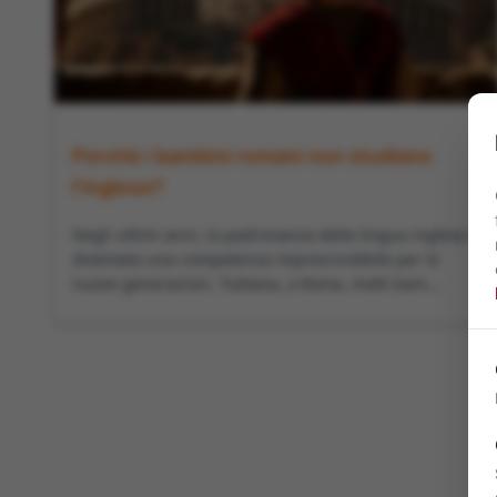
Perché i bambini romani non studiano
l’inglese?
Negli ultimi anni, la padronanza della lingua inglese è
diventata una competenza imprescindibile per le
nuove generazioni. Tuttavia, a Roma, molti bam...