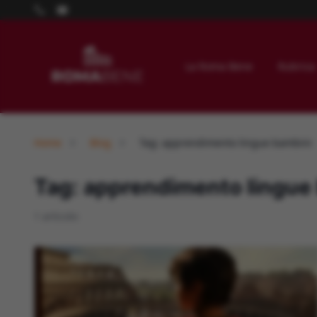
La Roma Bene
Rubrica
Home
Blog
Tag: apprendimento lingue bambini
Tag: apprendimento lingue
1 articolo