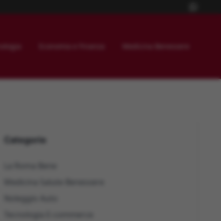
ologia
Economia e Finanza
Medicina Benessere
Categorie
La Roma Bene
Medicina Salute Benessere
Noleggio Auto
Tecnologia E-commerce