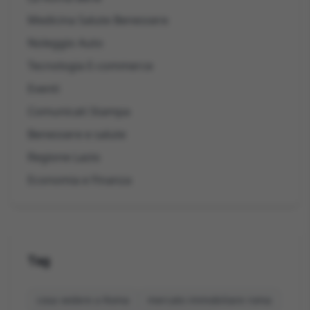
Medicina Salute Benessere
Noleggio Auto
Tecnologia E-commerce
Eventi
Comunicati Stampa
Benessere e salute
Regione Lazio
Economia e Finanza
Tag
cosa vedere a Roma
mercato immobiliare roma