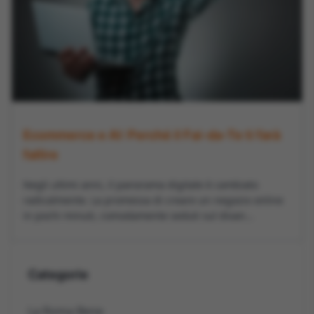
Ecommerce e AI: Perché il Fai-da-Te ti farà
fallire
Negli ultimi anni, il panorama digitale è cambiato
radicalmente. La promessa di creare un negozio online
in pochi minuti, comodamente seduti sul divan...
Categorie
La Roma Bene