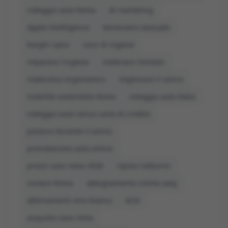
noleggio auto Roma
AI marketing
Apple Intelligence
benessere sessuale
borghi Lazio
corsi di inglese
imparare l'inglese
materassi Dorelan
materasso ergonomico
migliorare il sonno
mobilità sostenibile Roma
noleggio auto Italia
noleggio auto senza carta di credito
postura durante il sonno
prenotazione auto online
prezzi case roma 2026
riposo notturno
visitare Roma
abbigliamento intimo sexy
abbinamenti vino bianco
ACN
acquisto casa roma