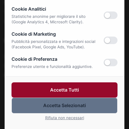
Benessere e Salute
Cookie Analitici
Tecnologia & E-Commerce
Statistiche anonime per migliorare il sito
Autonoleggi
(Google Analytics 4, Microsoft Clarity).
Cookie di Marketing
Notizie
Pubblicità personalizzata e integrazioni social
(Facebook Pixel, Google Ads, YouTube).
La Roma Bene
Cookie di Preferenza
Comunicati Stampa
Preferenze utente e funzionalità aggiuntive.
Eventi
Accetta Tutti
Accetta Selezionati
© 2026 Roma Bene. Tutti i diritti riservati.
Gestisci Cookie
Rifiuta non necessari
P.IVA: 01414110773