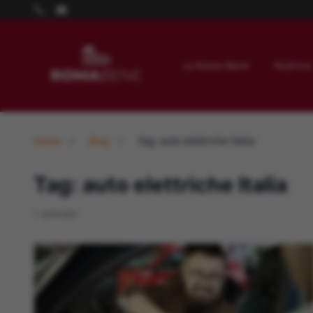
La Roma Bene
Rubrica
Home
Blog
Tag: auto elettriche Italia
Tag: auto elettriche Italia
1 articolo