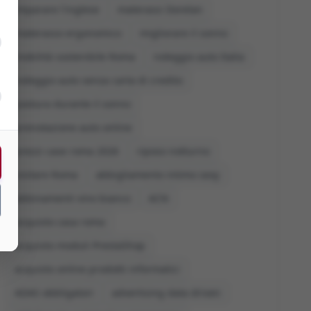
imparare l'inglese
materassi Dorelan
materasso ergonomico
migliorare il sonno
mobilità sostenibile Roma
noleggio auto Italia
noleggio auto senza carta di credito
postura durante il sonno
prenotazione auto online
prezzi case roma 2026
riposo notturno
visitare Roma
abbigliamento intimo sexy
abbinamenti vino bianco
ACN
acquisto casa roma
acquisto moduli PrestaShop
acquisto online prodotti informatici
ADAS obbligatori
advertising data driven