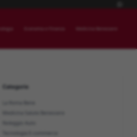
ologia
Economia e Finanza
Medicina Benessere
Categorie
La Roma Bene
Medicina Salute Benessere
Noleggio Auto
Tecnologia E-commerce