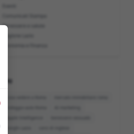
Eventi
Comunicati Stampa
Benessere e salute
Regione Lazio
Economia e Finanza
Tag
cosa vedere a Roma
mercato immobiliare roma
noleggio auto Roma
AI marketing
Apple Intelligence
benessere sessuale
borghi Lazio
corsi di inglese