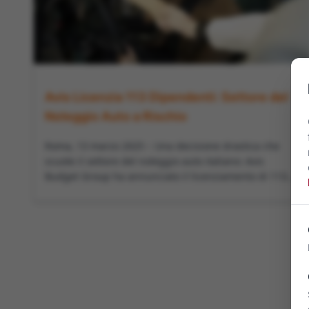
Avis Licenzia 113 Dipendenti: Settore del
Noleggio Auto a Rischio
Roma, 13 marzo 2025 – Una decisione drastica che
scuote il settore del noleggio auto italiano: Avis
Budget Group ha annunciato il licenziamento di 113...