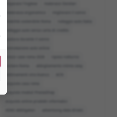
imparare l'inglese
materassi Dorelan
materasso ergonomico
migliorare il sonno
mobilità sostenibile Roma
noleggio auto Italia
noleggio auto senza carta di credito
postura durante il sonno
prenotazione auto online
prezzi case roma 2026
riposo notturno
visitare Roma
abbigliamento intimo sexy
abbinamenti vino bianco
ACN
acquisto casa roma
acquisto moduli PrestaShop
acquisto online prodotti informatici
ADAS obbligatori
advertising data driven