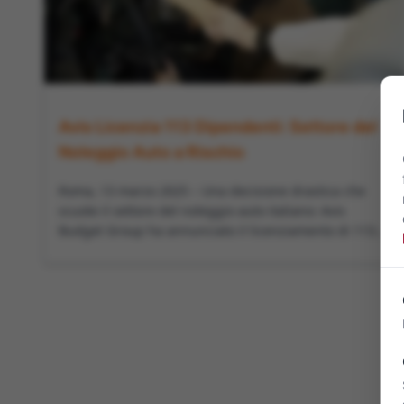
Avis Licenzia 113 Dipendenti: Settore del
Noleggio Auto a Rischio
Roma, 13 marzo 2025 – Una decisione drastica che
scuote il settore del noleggio auto italiano: Avis
Budget Group ha annunciato il licenziamento di 113...