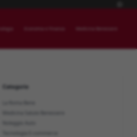
ologia
Economia e Finanza
Medicina Benessere
Categorie
La Roma Bene
Medicina Salute Benessere
Noleggio Auto
Tecnologia E-commerce