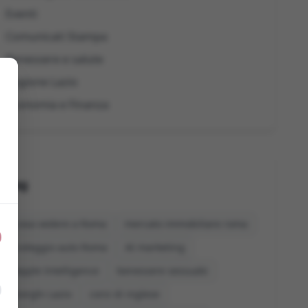
Eventi
Comunicati Stampa
Benessere e salute
Regione Lazio
Economia e Finanza
Tag
cosa vedere a Roma
mercato immobiliare roma
noleggio auto Roma
AI marketing
Apple Intelligence
benessere sessuale
borghi Lazio
corsi di inglese