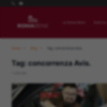
La Roma Bene
Rubrica
Home
Blog
Tag: concorrenza Avis.
Tag: concorrenza Avis.
1 articolo