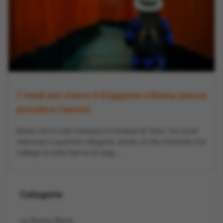
7 modi per vivere il Giappone a Roma (senza
prendere l’aereo)
Roma non è solo Colosseo e Fontana di Trevi. Tra vicoli
silenziosi e quartieri eleganti, esiste un filo invisibile che
collega la Città Eterna al Giap...
Categorie
La Roma Bene