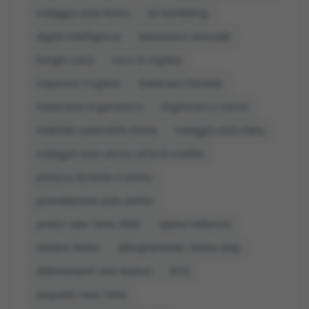
noleggio auto Roma
AI marketing
Apple Intelligence
benessere sessuale
borghi Lazio
corsi di inglese
imparare l'inglese
materassi Dorelan
materasso ergonomico
migliorare il sonno
mobilità sostenibile Roma
noleggio auto Italia
noleggio auto senza carta di credito
postura durante il sonno
prenotazione auto online
prezzi case roma 2026
riposo notturno
visitare Roma
abbigliamento intimo sexy
abbinamenti vino bianco
ACN
acquisto casa roma