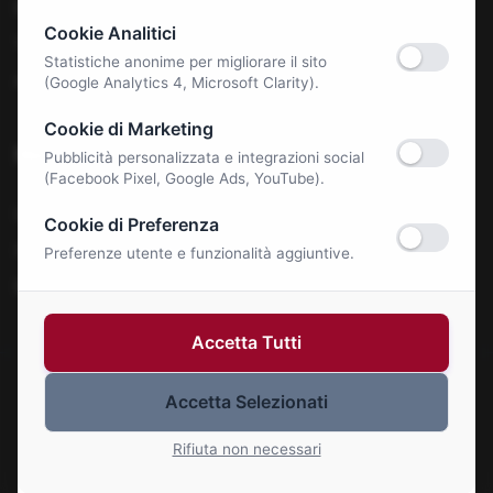
Benessere e Salute
Cookie Analitici
Tecnologia & E-Commerce
Statistiche anonime per migliorare il sito
Autonoleggi
(Google Analytics 4, Microsoft Clarity).
Cookie di Marketing
Notizie
Pubblicità personalizzata e integrazioni social
(Facebook Pixel, Google Ads, YouTube).
La Roma Bene
Cookie di Preferenza
Comunicati Stampa
Preferenze utente e funzionalità aggiuntive.
Eventi
Accetta Tutti
Accetta Selezionati
© 2026 Roma Bene. Tutti i diritti riservati.
Gestisci Cookie
Rifiuta non necessari
P.IVA: 01414110773