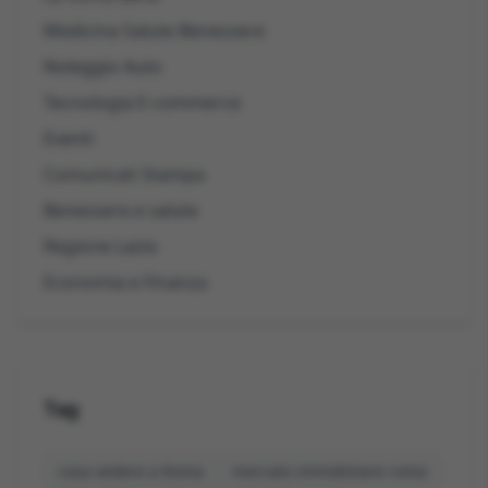
Medicina Salute Benessere
Noleggio Auto
Tecnologia E-commerce
Eventi
Comunicati Stampa
Benessere e salute
Regione Lazio
Economia e Finanza
Tag
cosa vedere a Roma
mercato immobiliare roma