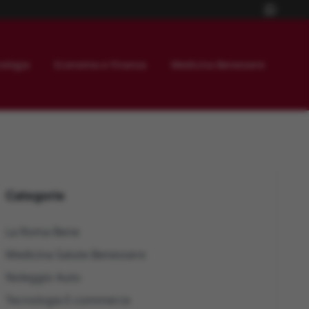
ologia
Economia e Finanza
Medicina Benessere
Categorie
La Roma Bene
Medicina Salute Benessere
Noleggio Auto
Tecnologia E-commerce