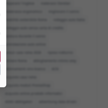
imparare l'inglese
materassi Dorelan
materasso ergonomico
migliorare il sonno
mobilità sostenibile Roma
noleggio auto Italia
noleggio auto senza carta di credito
postura durante il sonno
prenotazione auto online
prezzi case roma 2026
riposo notturno
visitare Roma
abbigliamento intimo sexy
abbinamenti vino bianco
ACN
acquisto casa roma
acquisto moduli PrestaShop
acquisto online prodotti informatici
ADAS obbligatori
advertising data driven