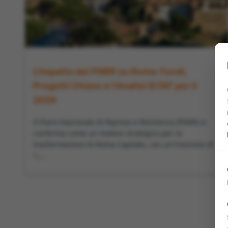
L'Impatto del PNRR su Roma: Fondi,
Progetti Chiave e l'Analisi ISTAT per il
2026
Il Piano Nazionale di Ripresa e Resilienza (PNRR) si
conferma come un motore strategico per la
trasformazione di Roma Capitale, con un'iniezione di
1,...