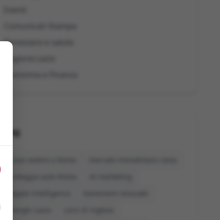
Eventi
Comunicati Stampa
Benessere e salute
Regione Lazio
Economia e Finanza
Tag
cosa vedere a Roma
mercato immobiliare roma
noleggio auto Roma
AI marketing
Apple Intelligence
benessere sessuale
borghi Lazio
corsi di inglese