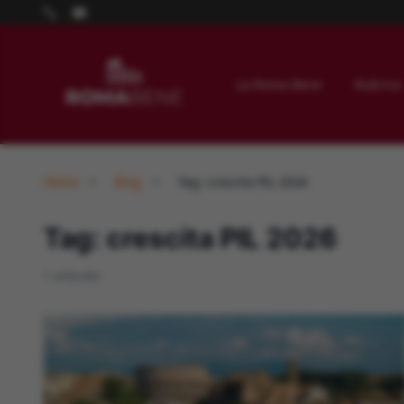
La Roma Bene
Rubrica
Home
Blog
Tag: crescita PIL 2026
Tag: crescita PIL 2026
1 articolo