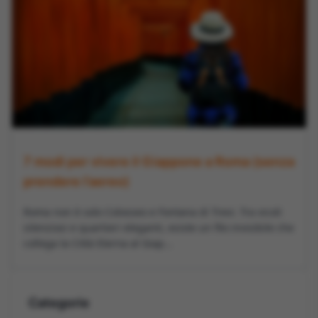
7 modi per vivere il Giappone a Roma (senza
prendere l’aereo)
Roma non è solo Colosseo e Fontana di Trevi. Tra vicoli
silenziosi e quartieri eleganti, esiste un filo invisibile che
collega la Città Eterna al Giap...
Categorie