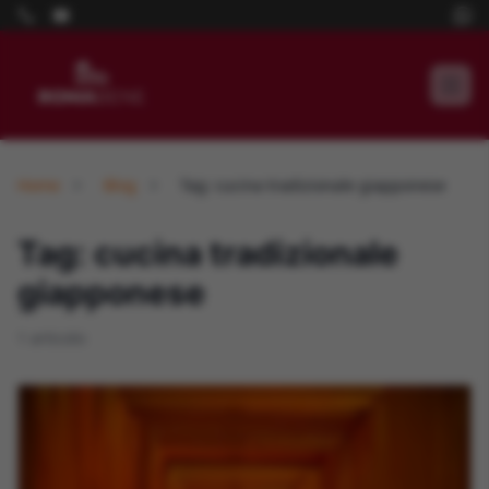
Home
Blog
Tag: cucina tradizionale giapponese
Tag: cucina tradizionale
giapponese
1 articolo