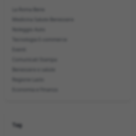
La Roma Bene
Medicina Salute Benessere
Noleggio Auto
Tecnologia E-commerce
Eventi
Comunicati Stampa
Benessere e salute
Regione Lazio
Economia e Finanza
Tag