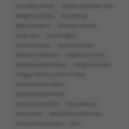
cosa vedere a Roma
mercato immobiliare roma
noleggio auto Roma
AI marketing
Apple Intelligence
benessere sessuale
borghi Lazio
corsi di inglese
imparare l'inglese
materassi Dorelan
materasso ergonomico
migliorare il sonno
mobilità sostenibile Roma
noleggio auto Italia
noleggio auto senza carta di credito
postura durante il sonno
prenotazione auto online
prezzi case roma 2026
riposo notturno
visitare Roma
abbigliamento intimo sexy
abbinamenti vino bianco
ACN