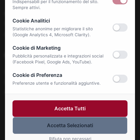
Indispensabili per il funzionamento del sito.
Sempre attivi.
Benessere e Salute
Cookie Analitici
Tecnologia & E-Commerce
Statistiche anonime per migliorare il sito
Autonoleggi
(Google Analytics 4, Microsoft Clarity).
Cookie di Marketing
Notizie
Pubblicità personalizzata e integrazioni social
(Facebook Pixel, Google Ads, YouTube).
La Roma Bene
Cookie di Preferenza
Comunicati Stampa
Preferenze utente e funzionalità aggiuntive.
Eventi
Accetta Tutti
Accetta Selezionati
© 2026 Roma Bene. Tutti i diritti riservati.
Gestisci Cookie
Rifiuta non necessari