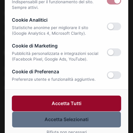
Indispensabili per il funzionamento del sito.
Sempre attivi.
Benessere e Salute
Cookie Analitici
Tecnologia & E-Commerce
Statistiche anonime per migliorare il sito
Autonoleggi
(Google Analytics 4, Microsoft Clarity).
Cookie di Marketing
Notizie
Pubblicità personalizzata e integrazioni social
(Facebook Pixel, Google Ads, YouTube).
La Roma Bene
Cookie di Preferenza
Comunicati Stampa
Preferenze utente e funzionalità aggiuntive.
Eventi
Accetta Tutti
Accetta Selezionati
© 2026 Roma Bene. Tutti i diritti riservati.
Gestisci Cookie
Rifiuta non necessari