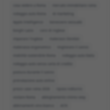
cosa vedere a Roma
mercato immobiliare roma
noleggio auto Roma
AI marketing
Apple Intelligence
benessere sessuale
borghi Lazio
corsi di inglese
imparare l'inglese
materassi Dorelan
materasso ergonomico
migliorare il sonno
mobilità sostenibile Roma
noleggio auto Italia
noleggio auto senza carta di credito
postura durante il sonno
prenotazione auto online
prezzi case roma 2026
riposo notturno
visitare Roma
abbigliamento intimo sexy
abbinamenti vino bianco
ACN