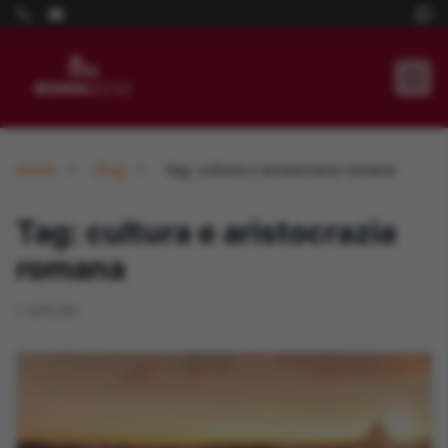
Home
Blog
Tag: cultura e aristocrazia romana
Tag: cultura e aristocrazia
romana
1 articolo