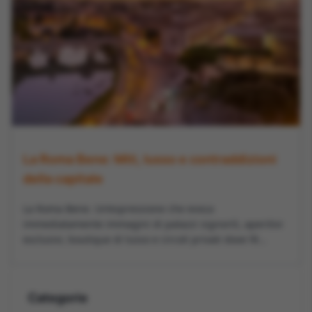
La Roma Bene: Miti, lusso e contraddizioni
della capitale
La Roma Bene. Un’espressione che evoca
immediatamente immagini di palazzi signorili, aperitivi
esclusivi, boutique di lusso e circoli privati dove l’é...
Categorie