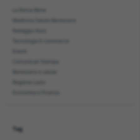
La Roma Bene
Medicina Salute Benessere
Noleggio Auto
Tecnologia E-commerce
Eventi
Comunicati Stampa
Benessere e salute
Regione Lazio
Economia e Finanza
Tag