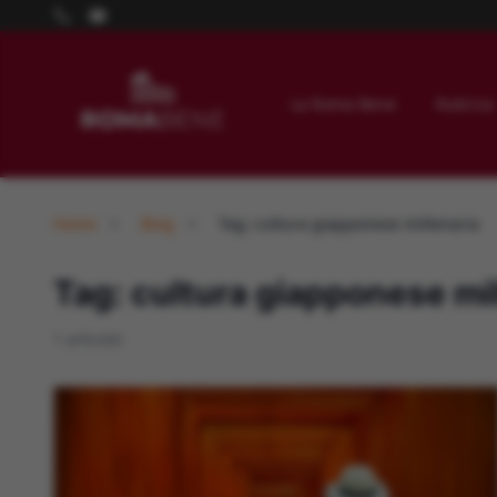
La Roma Bene
Rubrica
Home
Blog
Tag: cultura giapponese millenaria
Tag: cultura giapponese mil
1 articolo