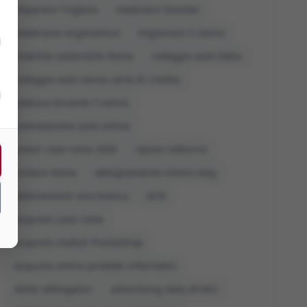
imparare l'inglese
materassi Dorelan
materasso ergonomico
migliorare il sonno
mobilità sostenibile Roma
noleggio auto Italia
noleggio auto senza carta di credito
postura durante il sonno
prenotazione auto online
prezzi case roma 2026
riposo notturno
visitare Roma
abbigliamento intimo sexy
abbinamenti vino bianco
ACN
acquisto casa roma
acquisto moduli PrestaShop
acquisto online prodotti informatici
ADAS obbligatori
advertising data driven