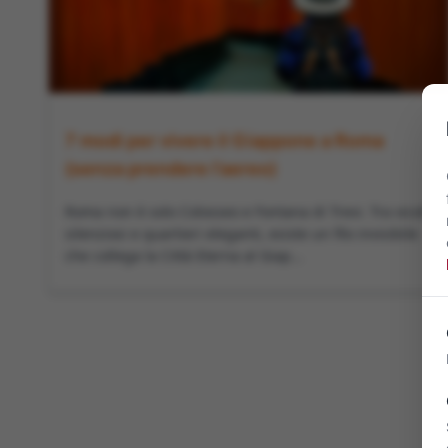
7 modi per vivere il Giappone a Roma
(senza prendere l’aereo)
Roma non è solo Colosseo e Fontana di Trevi. Tra vicoli
silenziosi e quartieri eleganti, esiste un filo invisibile
che collega la Città Eterna al Giap...