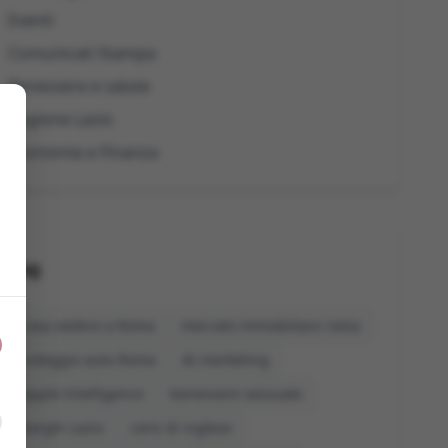
Eventi
Comunicati Stampa
Benessere e salute
Regione Lazio
Economia e Finanza
Tag
cosa vedere a Roma
mercato immobiliare roma
noleggio auto Roma
AI marketing
Apple Intelligence
benessere sessuale
borghi Lazio
corsi di inglese