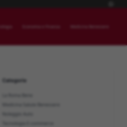
ologia
Economia e Finanza
Medicina Benessere
Categorie
La Roma Bene
Medicina Salute Benessere
Noleggio Auto
Tecnologia E-commerce