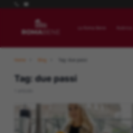
La Roma Bene
Rubrica
Home
Blog
Tag: due passi
Tag: due passi
1 articolo