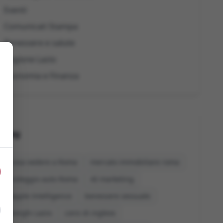
Eventi
Comunicati Stampa
Benessere e salute
Regione Lazio
Economia e Finanza
Tag
cosa vedere a Roma
mercato immobiliare roma
noleggio auto Roma
AI marketing
Apple Intelligence
benessere sessuale
borghi Lazio
corsi di inglese