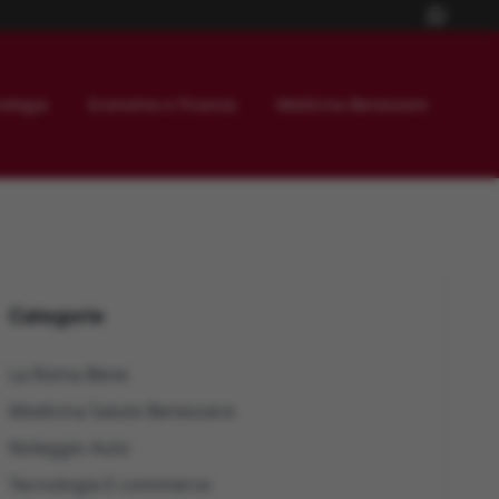
ologia
Economia e Finanza
Medicina Benessere
Categorie
La Roma Bene
Medicina Salute Benessere
Noleggio Auto
Tecnologia E-commerce