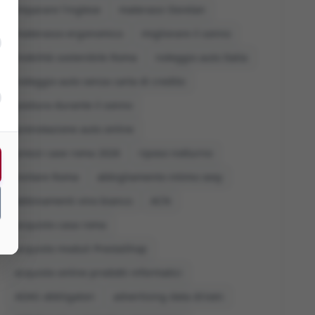
imparare l'inglese
materassi Dorelan
materasso ergonomico
migliorare il sonno
mobilità sostenibile Roma
noleggio auto Italia
noleggio auto senza carta di credito
postura durante il sonno
prenotazione auto online
prezzi case roma 2026
riposo notturno
visitare Roma
abbigliamento intimo sexy
abbinamenti vino bianco
ACN
acquisto casa roma
acquisto moduli PrestaShop
acquisto online prodotti informatici
ADAS obbligatori
advertising data driven