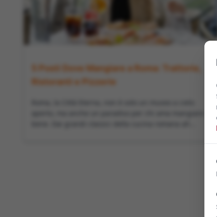
5 Posti Dove Mangiare a Roma: Trattorie,
Ristoranti e Pizzerie
Roma, la Città Eterna, non è solo un museo a cielo
aperto, ma anche un paradiso per chi ama mangiare
bene. Dai grandi classici della cucina romana all...