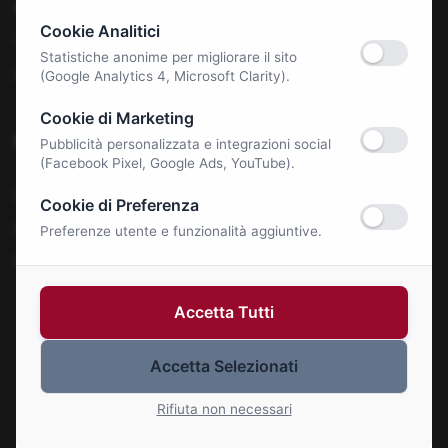
Benessere e Salute
Cookie Analitici
Tecnologia & E-Commerce
Statistiche anonime per migliorare il sito
Autonoleggi
(Google Analytics 4, Microsoft Clarity).
Cookie di Marketing
Notizie
Pubblicità personalizzata e integrazioni social
(Facebook Pixel, Google Ads, YouTube).
La Roma Bene
Cookie di Preferenza
Comunicati Stampa
Preferenze utente e funzionalità aggiuntive.
Eventi
Accetta Tutti
Accetta Selezionati
© 2026 Roma Bene. Tutti i diritti riservati.
Gestisci Cookie
Rifiuta non necessari
P.IVA: 01414110773