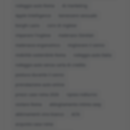
noleggio auto Roma
AI marketing
Apple Intelligence
benessere sessuale
borghi Lazio
corsi di inglese
imparare l'inglese
materassi Dorelan
materasso ergonomico
migliorare il sonno
mobilità sostenibile Roma
noleggio auto Italia
noleggio auto senza carta di credito
postura durante il sonno
prenotazione auto online
prezzi case roma 2026
riposo notturno
visitare Roma
abbigliamento intimo sexy
abbinamenti vino bianco
ACN
acquisto casa roma