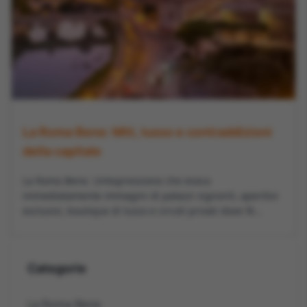
La Roma Bene: Miti, lusso e contraddizioni
della capitale
La Roma Bene. Un’espressione che evoca
immediatamente immagini di palazzi signorili, aperitivi
esclusivi, boutique di lusso e circoli privati dove l’é...
Categorie
La Roma Bene