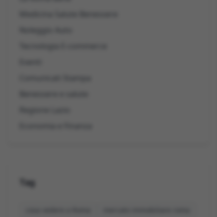
Medicina Salute Benessere
Noleggio Auto
Tecnologia E-commerce
Eventi
Comunicati Stampa
Benessere e salute
Regione Lazio
Economia e Finanza
Tag
cosa vedere a Roma
mercato immobiliare roma