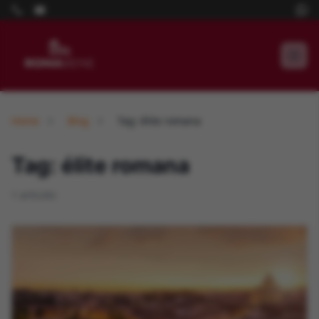
Home
Blog
Tag: élite romana
Tag: élite romana
1 articolo