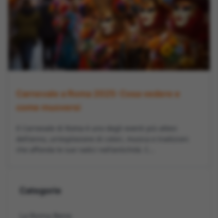
Carnevale a Roma 2025: Cosa vedere e
come muoversi
Il Carnevale di Roma è uno degli eventi più attesi
dell'anno, un'esplosione di colori, musica e tradizioni
che affonda le sue radici nell'antichità. C...
Categorie
La Roma Bene