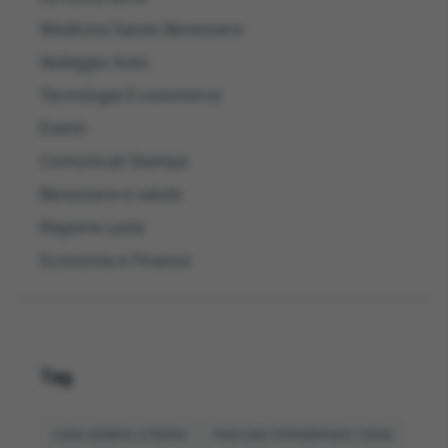
Medicina Salute Benessere
Noleggio Auto
Tecnologia E-commerce
Eventi
Comunicati Stampa
Benessere e salute
Regione Lazio
Economia e Finanza
Tag
cosa vedere a Roma
mercato immobiliare roma