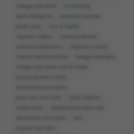
noleggio auto Roma
AI marketing
Apple Intelligence
benessere sessuale
borghi Lazio
corsi di inglese
imparare l'inglese
materassi Dorelan
materasso ergonomico
migliorare il sonno
mobilità sostenibile Roma
noleggio auto Italia
noleggio auto senza carta di credito
postura durante il sonno
prenotazione auto online
prezzi case roma 2026
riposo notturno
visitare Roma
abbigliamento intimo sexy
abbinamenti vino bianco
ACN
acquisto casa roma