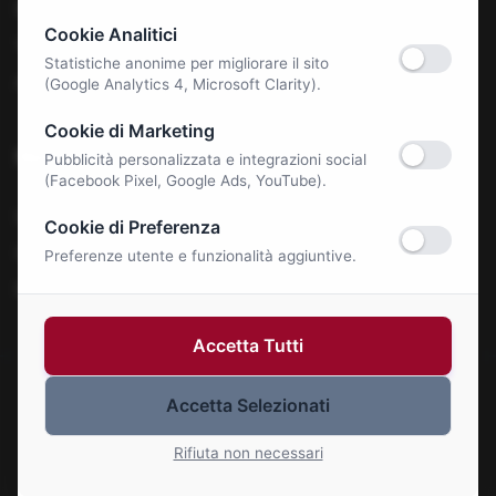
Benessere e Salute
Cookie Analitici
Tecnologia & E-Commerce
Statistiche anonime per migliorare il sito
Autonoleggi
(Google Analytics 4, Microsoft Clarity).
Cookie di Marketing
Notizie
Pubblicità personalizzata e integrazioni social
(Facebook Pixel, Google Ads, YouTube).
La Roma Bene
Cookie di Preferenza
Comunicati Stampa
Preferenze utente e funzionalità aggiuntive.
Eventi
Accetta Tutti
Accetta Selezionati
© 2026 Roma Bene. Tutti i diritti riservati.
Gestisci Cookie
Rifiuta non necessari
P.IVA: 01414110773