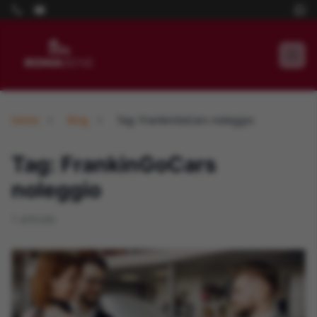
Home
Blog
Tag: FrankinGoCars noleggio
Tag: FrankinGoCars
noleggio
1 articolo