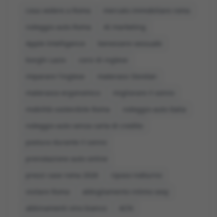
cosa vedere a Roma
mercato immobiliare roma
noleggio auto Roma
AI marketing
Apple Intelligence
benessere sessuale
borghi Lazio
corsi di inglese
imparare l'inglese
materassi Dorelan
materasso ergonomico
migliorare il sonno
mobilità sostenibile Roma
noleggio auto Italia
noleggio auto senza carta di credito
postura durante il sonno
prenotazione auto online
prezzi case roma 2026
riposo notturno
visitare Roma
abbigliamento intimo sexy
abbinamenti vino bianco
ACN