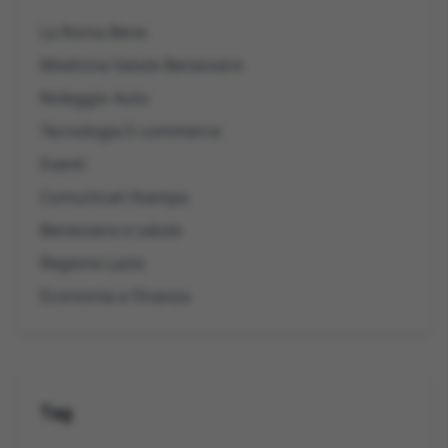
La Roma Bene
Medicina Salute Benessere
Noleggio Auto
Tecnologia E-commerce
Eventi
Comunicati Stampa
Benessere e salute
Regione Lazio
Economia e Finanza
Tag