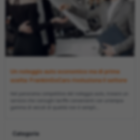
Un noleggio auto economico ma di prima
scelta: FrankinGoCars rivoluziona il settore
Nel panorama competitivo del noleggio auto, trovare un
servizio che coniughi tariffe convenienti con un’ampia
gamma di veicoli di qualità non è sempli...
Categorie