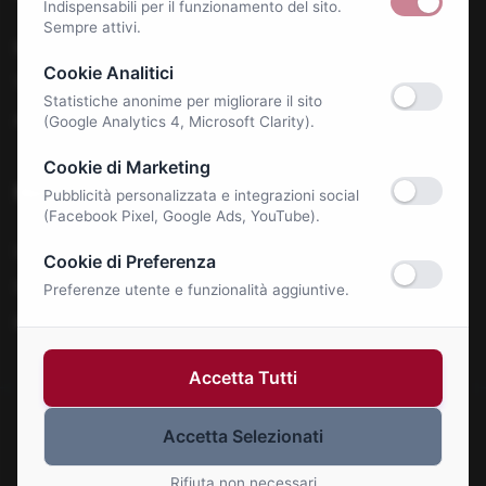
Indispensabili per il funzionamento del sito.
Sempre attivi.
Benessere e Salute
Cookie Analitici
Tecnologia & E-Commerce
Statistiche anonime per migliorare il sito
Autonoleggi
(Google Analytics 4, Microsoft Clarity).
Cookie di Marketing
Notizie
Pubblicità personalizzata e integrazioni social
(Facebook Pixel, Google Ads, YouTube).
La Roma Bene
Cookie di Preferenza
Comunicati Stampa
Preferenze utente e funzionalità aggiuntive.
Eventi
Accetta Tutti
Accetta Selezionati
© 2026 Roma Bene. Tutti i diritti riservati.
Gestisci Cookie
Rifiuta non necessari