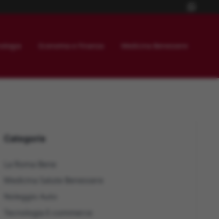
ologia
Economia e Finanza
Medicina Benessere
Categorie
La Roma Bene
Medicina Salute Benessere
Noleggio Auto
Tecnologia E-commerce