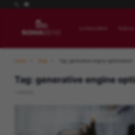
La Roma Bene
Rubrica
Home
Blog
Tag: generative engine optimization
Tag: generative engine opt
1 articolo