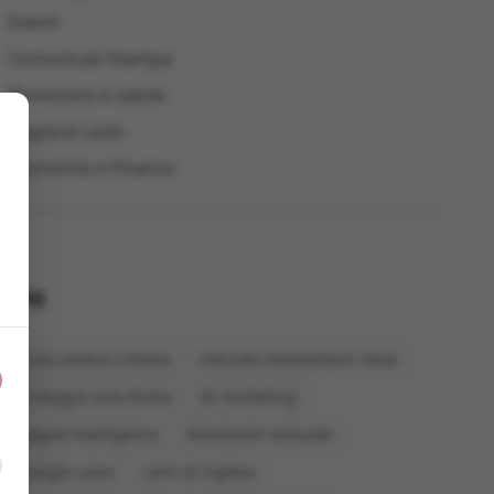
Eventi
Comunicati Stampa
Benessere e salute
Regione Lazio
Economia e Finanza
Tag
cosa vedere a Roma
mercato immobiliare roma
noleggio auto Roma
AI marketing
Apple Intelligence
benessere sessuale
borghi Lazio
corsi di inglese