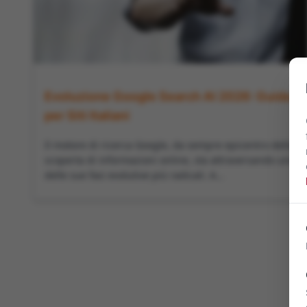
Evoluzione Google Search AI 2026: Guida
per Siti Italiani
Il motore di ricerca Google, da sempre epicentro della
scoperta di informazioni online, sta attraversando una
delle sue fasi evolutive più radicali. A...