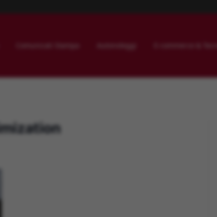
Comunicati Stampa
Autonoleggi
E-commerce & Tecn
imization