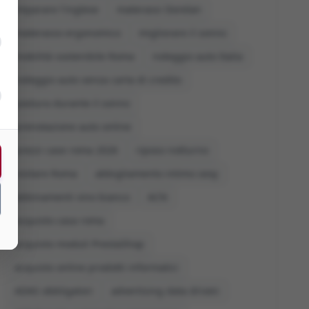
imparare l'inglese
materassi Dorelan
materasso ergonomico
migliorare il sonno
mobilità sostenibile Roma
noleggio auto Italia
noleggio auto senza carta di credito
postura durante il sonno
prenotazione auto online
prezzi case roma 2026
riposo notturno
visitare Roma
abbigliamento intimo sexy
abbinamenti vino bianco
ACN
acquisto casa roma
acquisto moduli PrestaShop
acquisto online prodotti informatici
ADAS obbligatori
advertising data driven