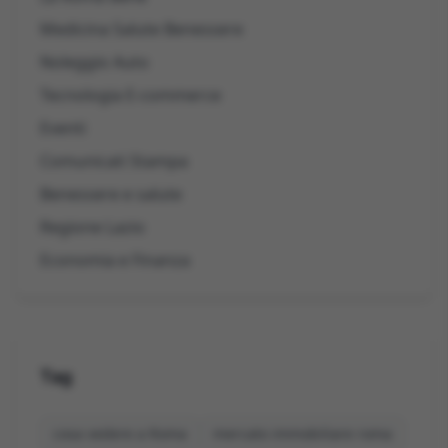
Medicina Salute Benessere
Noleggio Auto
Tecnologia E-commerce
Eventi
Comunicati Stampa
Benessere e salute
Regione Lazio
Economia e Finanza
Tag
cosa vedere a Roma
mercato immobiliare roma