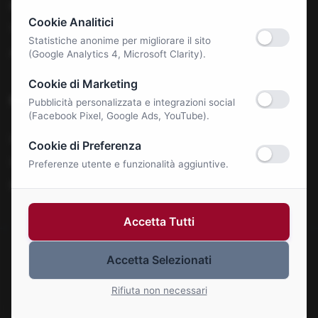
Benessere e Salute
Cookie Analitici
Tecnologia & E-Commerce
Statistiche anonime per migliorare il sito
Autonoleggi
(Google Analytics 4, Microsoft Clarity).
Cookie di Marketing
Notizie
Pubblicità personalizzata e integrazioni social
(Facebook Pixel, Google Ads, YouTube).
La Roma Bene
Cookie di Preferenza
Comunicati Stampa
Preferenze utente e funzionalità aggiuntive.
Eventi
Accetta Tutti
Accetta Selezionati
© 2026 Roma Bene. Tutti i diritti riservati.
Gestisci Cookie
Rifiuta non necessari
P.IVA: 01414110773