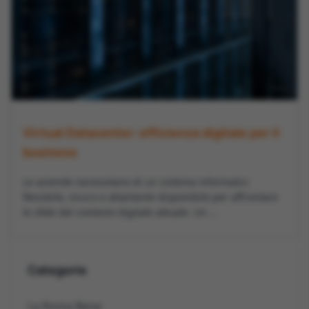
Virtual Datacenter: efficienza digitale per il
business
Le aziende necessitano di un sistema informatici
flessibile, sicuro e altamente disponibile per affrontare
le sfide del contesto digitale attuale. Un ...
Categorie
La Roma Bene