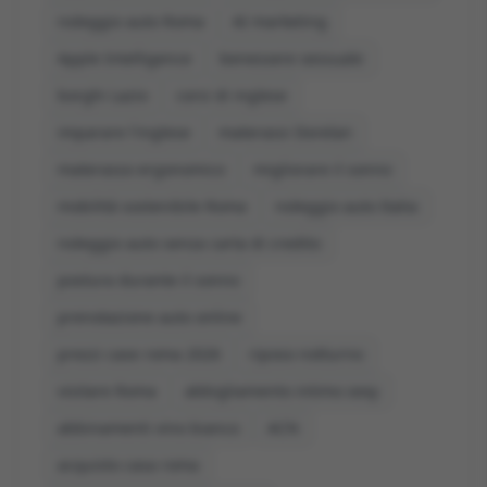
noleggio auto Roma
AI marketing
Apple Intelligence
benessere sessuale
borghi Lazio
corsi di inglese
imparare l'inglese
materassi Dorelan
materasso ergonomico
migliorare il sonno
mobilità sostenibile Roma
noleggio auto Italia
noleggio auto senza carta di credito
postura durante il sonno
prenotazione auto online
prezzi case roma 2026
riposo notturno
visitare Roma
abbigliamento intimo sexy
abbinamenti vino bianco
ACN
acquisto casa roma