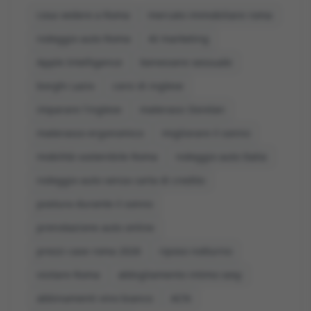
cosa vedere a Roma
mercato immobiliare roma
noleggio auto Roma
AI marketing
Apple Intelligence
benessere sessuale
borghi Lazio
corsi di inglese
imparare l'inglese
materassi Dorelan
materasso ergonomico
migliorare il sonno
mobilità sostenibile Roma
noleggio auto Italia
noleggio auto senza carta di credito
postura durante il sonno
prenotazione auto online
prezzi case roma 2026
riposo notturno
visitare Roma
abbigliamento intimo sexy
abbinamenti vino bianco
ACN