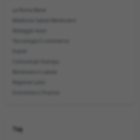
La Roma Bene
Medicina Salute Benessere
Noleggio Auto
Tecnologia E-commerce
Eventi
Comunicati Stampa
Benessere e salute
Regione Lazio
Economia e Finanza
Tag