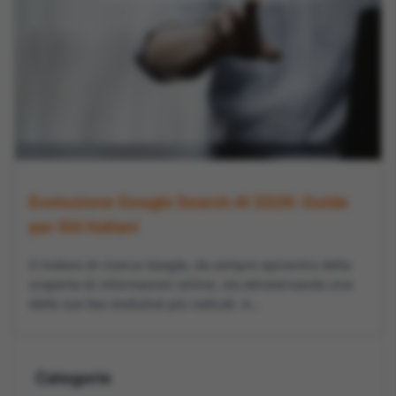
Evoluzione Google Search AI 2026: Guida
per Siti Italiani
Il motore di ricerca Google, da sempre epicentro della
scoperta di informazioni online, sta attraversando una
delle sue fasi evolutive più radicali. A...
Categorie