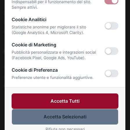
Indispensabili per il funzionamento del sito.
Sempre attivi.
Benessere e Salute
Cookie Analitici
Tecnologia & E-Commerce
Statistiche anonime per migliorare il sito
Autonoleggi
(Google Analytics 4, Microsoft Clarity).
Cookie di Marketing
Notizie
Pubblicità personalizzata e integrazioni social
(Facebook Pixel, Google Ads, YouTube).
La Roma Bene
Cookie di Preferenza
Comunicati Stampa
Preferenze utente e funzionalità aggiuntive.
Eventi
Accetta Tutti
Accetta Selezionati
© 2026 Roma Bene. Tutti i diritti riservati.
Gestisci Cookie
Rifiuta non necessari