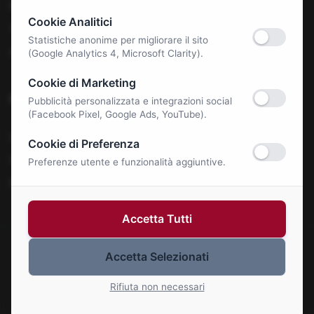
Benessere e Salute
Cookie Analitici
Tecnologia & E-Commerce
Statistiche anonime per migliorare il sito
Autonoleggi
(Google Analytics 4, Microsoft Clarity).
Cookie di Marketing
Notizie
Pubblicità personalizzata e integrazioni social
(Facebook Pixel, Google Ads, YouTube).
La Roma Bene
Cookie di Preferenza
Comunicati Stampa
Preferenze utente e funzionalità aggiuntive.
Eventi
Accetta Tutti
Accetta Selezionati
© 2026 Roma Bene. Tutti i diritti riservati.
Gestisci Cookie
Rifiuta non necessari
P.IVA: 01414110773