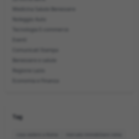
Medicina Salute Benessere
Noleggio Auto
Tecnologia E-commerce
Eventi
Comunicati Stampa
Benessere e salute
Regione Lazio
Economia e Finanza
Tag
cosa vedere a Roma
mercato immobiliare roma