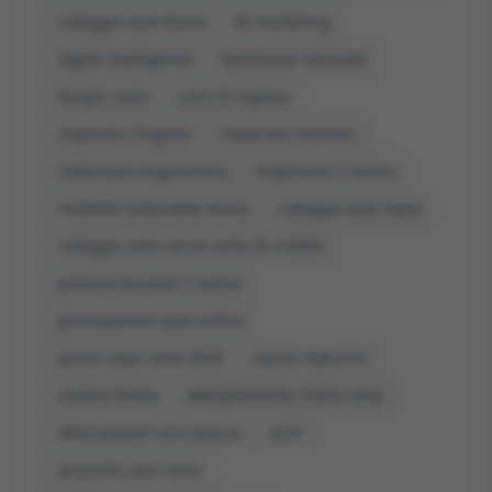
noleggio auto Roma
AI marketing
Apple Intelligence
benessere sessuale
borghi Lazio
corsi di inglese
imparare l'inglese
materassi Dorelan
materasso ergonomico
migliorare il sonno
mobilità sostenibile Roma
noleggio auto Italia
noleggio auto senza carta di credito
postura durante il sonno
prenotazione auto online
prezzi case roma 2026
riposo notturno
visitare Roma
abbigliamento intimo sexy
abbinamenti vino bianco
ACN
acquisto casa roma