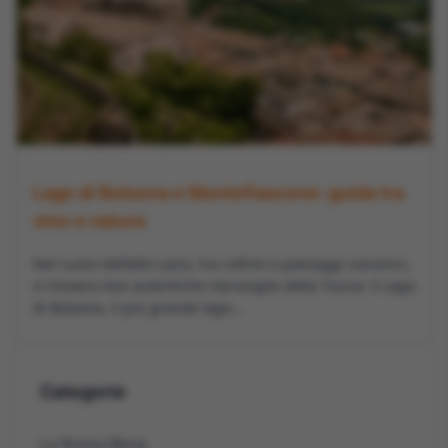
Lago di Bolsena e Montefiascone: guida tra
vino e natura
Nel cuore dell’alto Lazio, tra colline e paesaggi vulcanici,
si trovano due autentiche meraviglie della Tuscia: il Lago
di Bolsena, il più grande lago...
Categorie
La Roma Bene