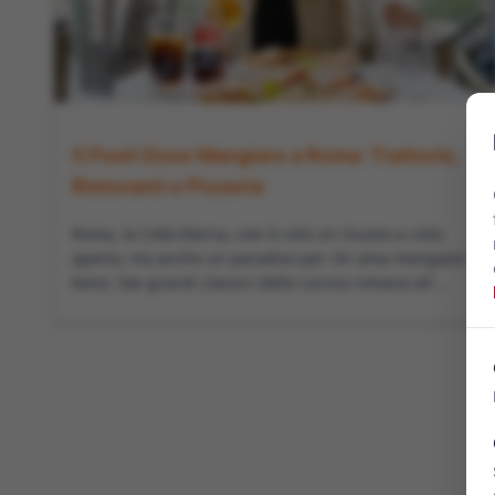
5 Posti Dove Mangiare a Roma: Trattorie,
Ristoranti e Pizzerie
Roma, la Città Eterna, non è solo un museo a cielo
aperto, ma anche un paradiso per chi ama mangiare
bene. Dai grandi classici della cucina romana all...