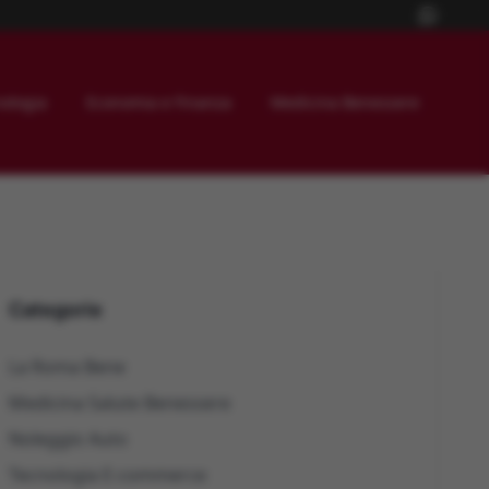
ologia
Economia e Finanza
Medicina Benessere
Categorie
La Roma Bene
Medicina Salute Benessere
Noleggio Auto
Tecnologia E-commerce