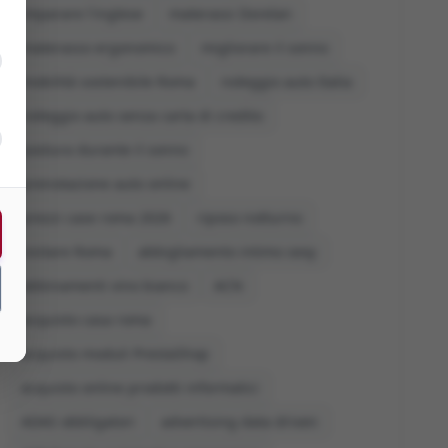
imparare l'inglese
materassi Dorelan
materasso ergonomico
migliorare il sonno
mobilità sostenibile Roma
noleggio auto Italia
noleggio auto senza carta di credito
postura durante il sonno
prenotazione auto online
prezzi case roma 2026
riposo notturno
visitare Roma
abbigliamento intimo sexy
abbinamenti vino bianco
ACN
acquisto casa roma
acquisto moduli PrestaShop
acquisto online prodotti informatici
ADAS obbligatori
advertising data driven