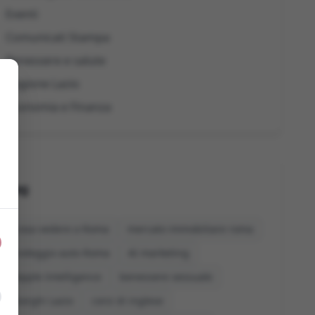
Eventi
Comunicati Stampa
Benessere e salute
Regione Lazio
Economia e Finanza
Tag
cosa vedere a Roma
mercato immobiliare roma
noleggio auto Roma
AI marketing
Apple Intelligence
benessere sessuale
borghi Lazio
corsi di inglese