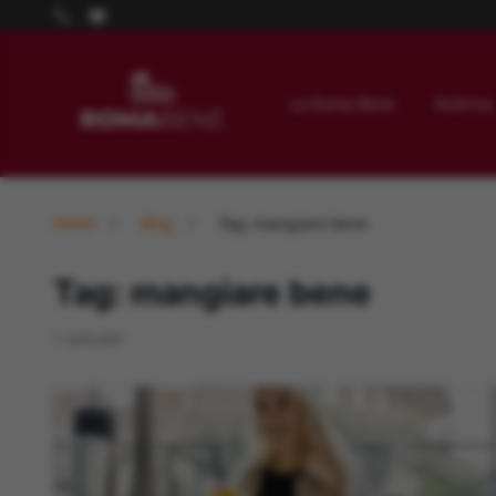
La Roma Bene
Rubrica
Home
Blog
Tag: mangiare bene
Tag: mangiare bene
1 articolo