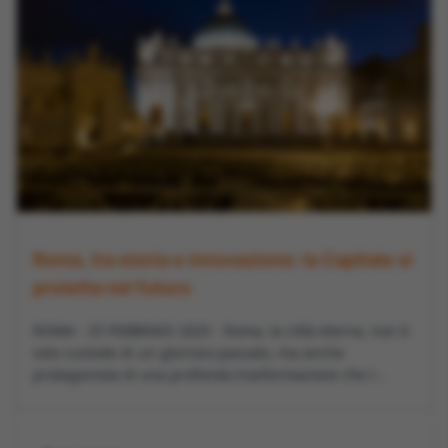
Roma, tra storia e innovazione: la Capitale si
proietta nel futuro
ROMA - 25 FEBBRAIO 2025 - Roma, la città eterna, non è
solo custode di un glorioso passato, ma anche
protagonista di una profonda trasformazione che l...