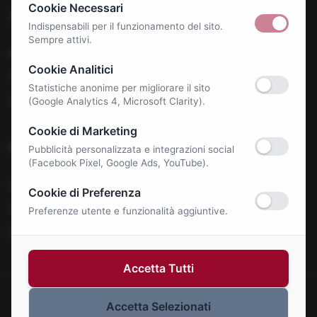
Cookie Necessari
Approfondimenti
Indispensabili per il funzionamento del sito.
Sempre attivi.
Benessere e Salute
Cookie Analitici
Tecnologia & E-Commerce
Statistiche anonime per migliorare il sito
Autonoleggi
(Google Analytics 4, Microsoft Clarity).
Cookie di Marketing
Notizie
Pubblicità personalizzata e integrazioni social
(Facebook Pixel, Google Ads, YouTube).
La Roma Bene
Cookie di Preferenza
Comunicati Stampa
Preferenze utente e funzionalità aggiuntive.
Eventi
Accetta Tutti
Accetta Selezionati
© 2026 Roma Bene. Tutti i diritti riservati.