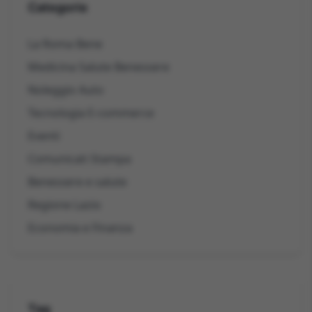
Categorie
La Roma Bene
Medicina Salute Benessere
Noleggio Auto
Tecnologia E-commerce
Eventi
Comunicati Stampa
Benessere e salute
Regione Lazio
Economia e Finanza
Tag