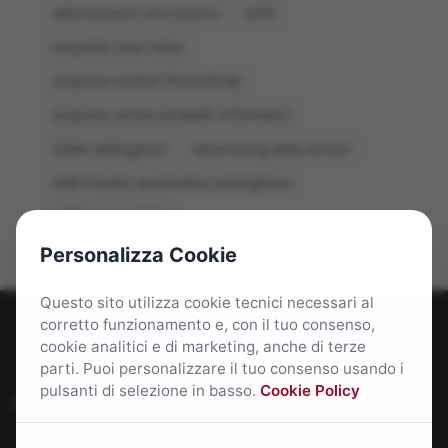
abbinamenti vino bianco
ACN
acquisto casa roma
acquisto moduli PrestaShop
acquisto online prodotti informatici
ADAS obbligatori
advertising data driven
AEB frenata automatica emergenza
affitti roma 2026
Personalizza Cookie
Questo sito utilizza cookie tecnici necessari al
corretto funzionamento e, con il tuo consenso,
cookie analitici e di marketing, anche di terze
parti. Puoi personalizzare il tuo consenso usando i
pulsanti di selezione in basso.
Cookie Policy
Roma Bene: news e approfondimenti su Roma Capitale