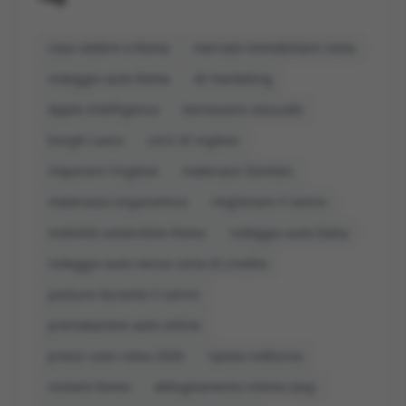
cosa vedere a Roma
mercato immobiliare roma
noleggio auto Roma
AI marketing
Apple Intelligence
benessere sessuale
borghi Lazio
corsi di inglese
imparare l'inglese
materassi Dorelan
materasso ergonomico
migliorare il sonno
mobilità sostenibile Roma
noleggio auto Italia
noleggio auto senza carta di credito
postura durante il sonno
prenotazione auto online
prezzi case roma 2026
riposo notturno
visitare Roma
abbigliamento intimo sexy