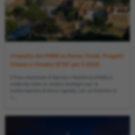
L'Impatto del PNRR su Roma: Fondi, Progetti
Chiave e l'Analisi ISTAT per il 2026
Il Piano Nazionale di Ripresa e Resilienza (PNRR) si
conferma come un motore strategico per la
trasformazione di Roma Capitale, con un'iniezione di
1,...