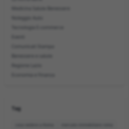
Medicina Salute Benessere
Noleggio Auto
Tecnologia E-commerce
Eventi
Comunicati Stampa
Benessere e salute
Regione Lazio
Economia e Finanza
Tag
cosa vedere a Roma
mercato immobiliare roma