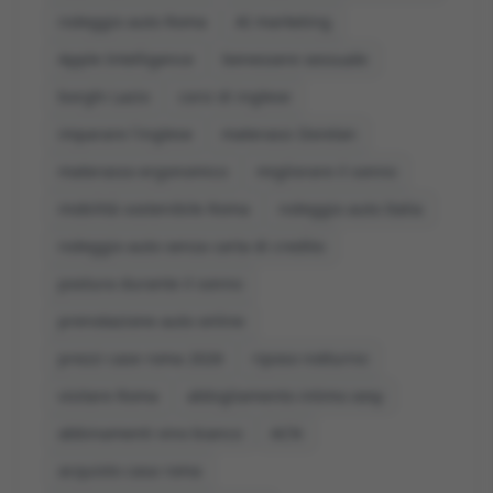
noleggio auto Roma
AI marketing
Apple Intelligence
benessere sessuale
borghi Lazio
corsi di inglese
imparare l'inglese
materassi Dorelan
materasso ergonomico
migliorare il sonno
mobilità sostenibile Roma
noleggio auto Italia
noleggio auto senza carta di credito
postura durante il sonno
prenotazione auto online
prezzi case roma 2026
riposo notturno
visitare Roma
abbigliamento intimo sexy
abbinamenti vino bianco
ACN
acquisto casa roma