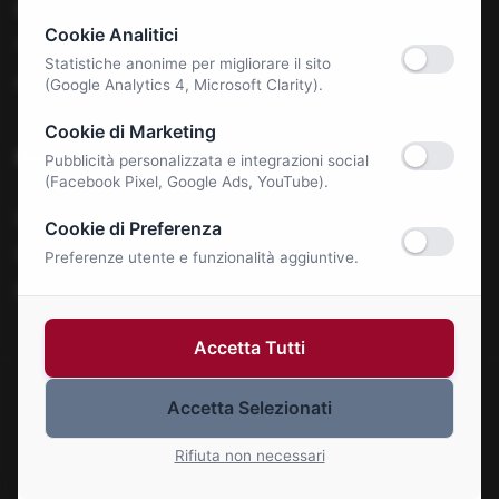
Benessere e Salute
Cookie Analitici
Tecnologia & E-Commerce
Statistiche anonime per migliorare il sito
Autonoleggi
(Google Analytics 4, Microsoft Clarity).
Cookie di Marketing
Notizie
Pubblicità personalizzata e integrazioni social
(Facebook Pixel, Google Ads, YouTube).
La Roma Bene
Cookie di Preferenza
Comunicati Stampa
Preferenze utente e funzionalità aggiuntive.
Eventi
Accetta Tutti
Accetta Selezionati
© 2026 Roma Bene. Tutti i diritti riservati.
Gestisci Cookie
Rifiuta non necessari
P.IVA: 01414110773