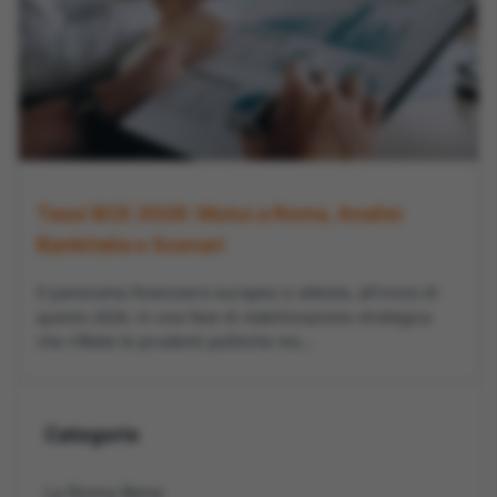
Tassi BCE 2026: Mutui a Roma, Analisi
Bankitalia e Scenari
Il panorama finanziario europeo si attesta, all'inizio di
questo 2026, in una fase di stabilizzazione strategica
che riflette le prudenti politiche mo...
Categorie
La Roma Bene