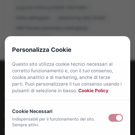
acquisto online prodotti informatici
ADAS obbligatori
advertising data driven
AEB frenata automatica emergenza
affitti roma 2026
Personalizza Cookie
Questo sito utilizza cookie tecnici necessari al
corretto funzionamento e, con il tuo consenso,
cookie analitici e di marketing, anche di terze
parti. Puoi personalizzare il tuo consenso usando i
pulsanti di selezione in basso.
Cookie Policy
Roma Bene: news e approfondimenti su Roma Capitale
Cookie Necessari
Approfondimenti
Indispensabili per il funzionamento del sito.
Sempre attivi.
Benessere e Salute