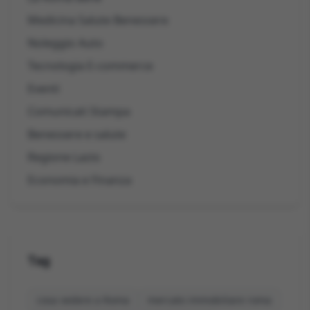
Medicina Salute Benessere
Noleggio Auto
Tecnologia E-commerce
Eventi
Comunicati Stampa
Benessere e salute
Regione Lazio
Economia e Finanza
Tag
cosa vedere a Roma
mercato immobiliare roma