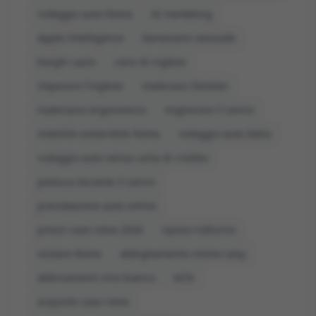
noleggio auto Roma
AI marketing
Apple Intelligence
benessere sessuale
borghi Lazio
corsi di inglese
imparare l'inglese
materassi Dorelan
materasso ergonomico
migliorare il sonno
mobilità sostenibile Roma
noleggio auto Italia
noleggio auto senza carta di credito
postura durante il sonno
prenotazione auto online
prezzi case roma 2026
riposo notturno
visitare Roma
abbigliamento intimo sexy
abbinamenti vino bianco
ACN
acquisto casa roma