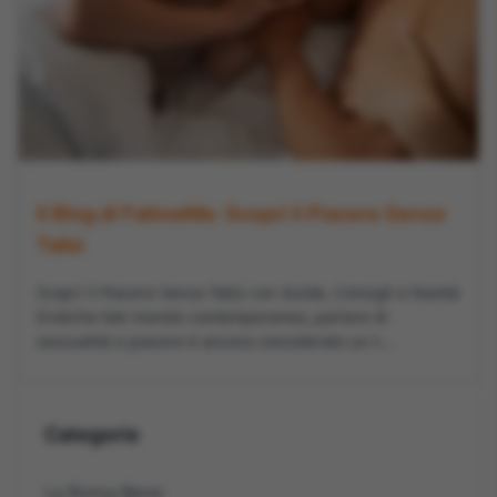
Il Blog di FallowMe: Scopri il Piacere Senza
Tabù
Scopri il Piacere Senza Tabù con Guide, Consigli e Novità
Erotiche Nel mondo contemporaneo, parlare di
sessualità e piacere è ancora considerato un t...
Categorie
La Roma Bene