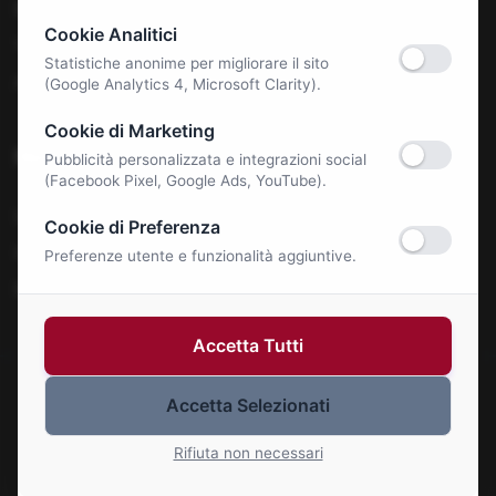
Benessere e Salute
Cookie Analitici
Tecnologia & E-Commerce
Statistiche anonime per migliorare il sito
Autonoleggi
(Google Analytics 4, Microsoft Clarity).
Cookie di Marketing
Notizie
Pubblicità personalizzata e integrazioni social
(Facebook Pixel, Google Ads, YouTube).
La Roma Bene
Cookie di Preferenza
Comunicati Stampa
Preferenze utente e funzionalità aggiuntive.
Eventi
Accetta Tutti
Accetta Selezionati
© 2026 Roma Bene. Tutti i diritti riservati.
Gestisci Cookie
Rifiuta non necessari
P.IVA: 01414110773