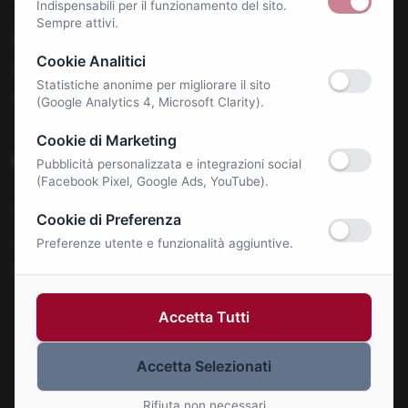
Indispensabili per il funzionamento del sito.
Sempre attivi.
Benessere e Salute
Cookie Analitici
Tecnologia & E-Commerce
Statistiche anonime per migliorare il sito
Autonoleggi
(Google Analytics 4, Microsoft Clarity).
Cookie di Marketing
Notizie
Pubblicità personalizzata e integrazioni social
(Facebook Pixel, Google Ads, YouTube).
La Roma Bene
Cookie di Preferenza
Comunicati Stampa
Preferenze utente e funzionalità aggiuntive.
Eventi
Accetta Tutti
Accetta Selezionati
© 2026 Roma Bene. Tutti i diritti riservati.
Gestisci Cookie
Rifiuta non necessari