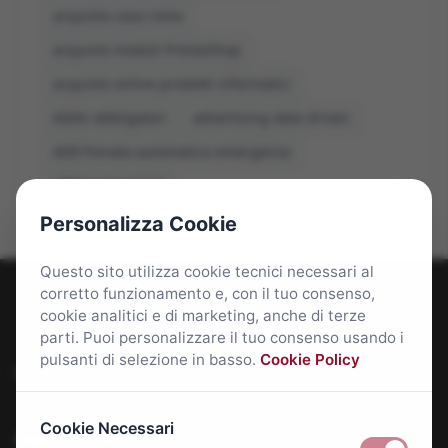
acquisto casa roma
acquisto moduli PrestaShop
acquisto online prodotti informatici
ADAS obbligatori
advertising data driven
AEB frenata automatica emergenza
affitti roma 2026
Personalizza Cookie
Questo sito utilizza cookie tecnici necessari al
corretto funzionamento e, con il tuo consenso,
cookie analitici e di marketing, anche di terze
parti. Puoi personalizzare il tuo consenso usando i
pulsanti di selezione in basso.
Cookie Policy
Roma Bene: news e approfondimenti su Roma Capitale
Cookie Necessari
Approfondimenti