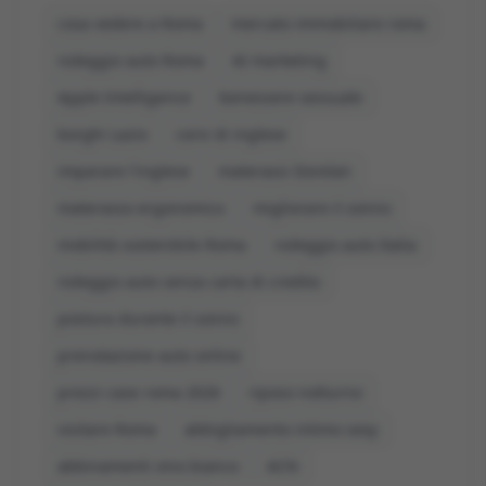
cosa vedere a Roma
mercato immobiliare roma
noleggio auto Roma
AI marketing
Apple Intelligence
benessere sessuale
borghi Lazio
corsi di inglese
imparare l'inglese
materassi Dorelan
materasso ergonomico
migliorare il sonno
mobilità sostenibile Roma
noleggio auto Italia
noleggio auto senza carta di credito
postura durante il sonno
prenotazione auto online
prezzi case roma 2026
riposo notturno
visitare Roma
abbigliamento intimo sexy
abbinamenti vino bianco
ACN