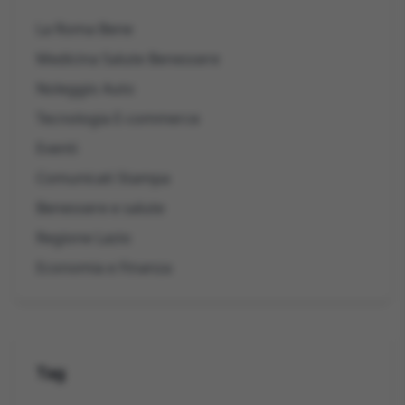
La Roma Bene
Medicina Salute Benessere
Noleggio Auto
Tecnologia E-commerce
Eventi
Comunicati Stampa
Benessere e salute
Regione Lazio
Economia e Finanza
Tag