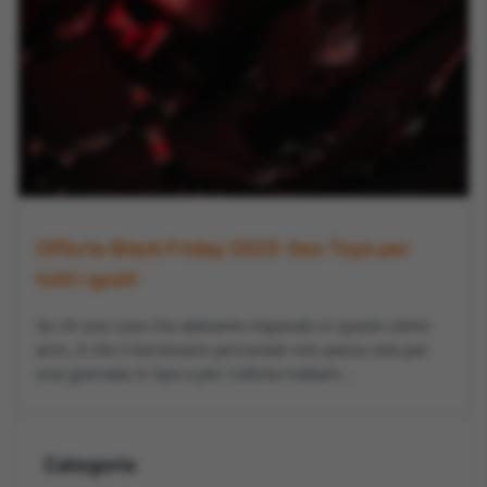
Offerte Black Friday 2025: Sex Toys per
tutti i gusti
Se c'è una cosa che abbiamo imparato in questi ultimi
anni, è che il benessere personale non passa solo per
una giornata in Spa o per l'ultimo trattam...
Categorie