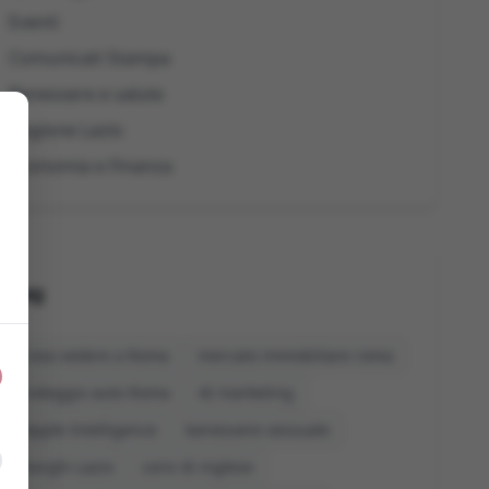
Eventi
Comunicati Stampa
Benessere e salute
Regione Lazio
Economia e Finanza
Tag
cosa vedere a Roma
mercato immobiliare roma
noleggio auto Roma
AI marketing
Apple Intelligence
benessere sessuale
borghi Lazio
corsi di inglese