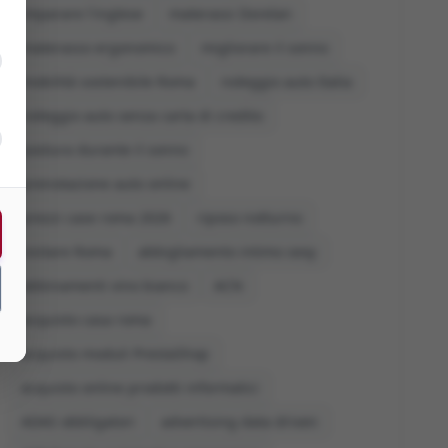
imparare l'inglese
materassi Dorelan
materasso ergonomico
migliorare il sonno
mobilità sostenibile Roma
noleggio auto Italia
noleggio auto senza carta di credito
postura durante il sonno
prenotazione auto online
prezzi case roma 2026
riposo notturno
visitare Roma
abbigliamento intimo sexy
abbinamenti vino bianco
ACN
acquisto casa roma
acquisto moduli PrestaShop
acquisto online prodotti informatici
ADAS obbligatori
advertising data driven