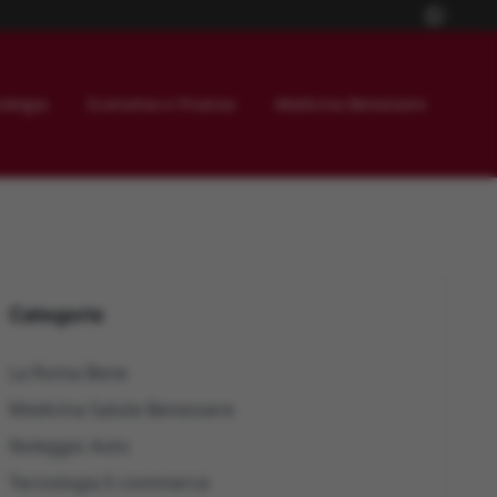
ologia
Economia e Finanza
Medicina Benessere
Categorie
La Roma Bene
Medicina Salute Benessere
Noleggio Auto
Tecnologia E-commerce