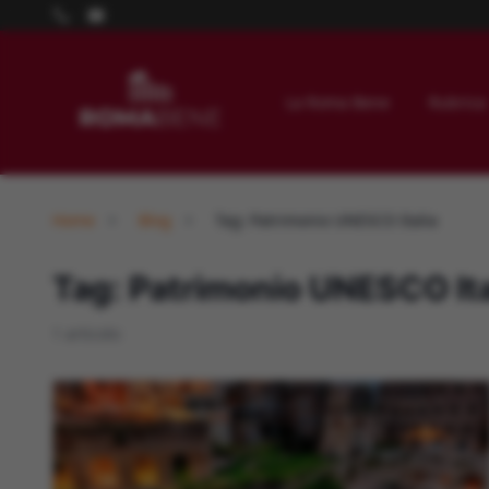
La Roma Bene
Rubrica
Home
Blog
Tag: Patrimonio UNESCO Italia
Tag: Patrimonio UNESCO Ita
1 articolo