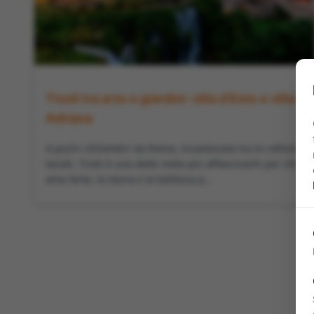
Tivoli tra arte e giardini: villa d’Este e villa
Adriana
A pochi chilometri da Roma, incastonata tra le colline
laziali, Tivoli è una delle mete più affascinanti per chi
ama l’arte, la storia e la bellezza p...