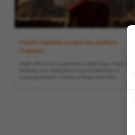
Perché i bambini romani non studiano
l’inglese?
Negli ultimi anni, la padronanza della lingua inglese è
diventata una competenza imprescindibile per le
nuove generazioni. Tuttavia, a Roma, molti bam...