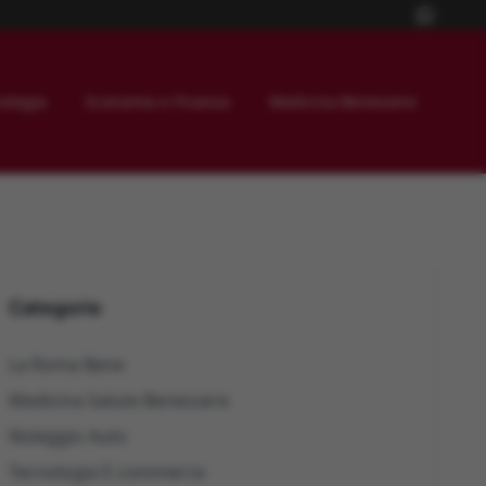
ologia
Economia e Finanza
Medicina Benessere
Categorie
La Roma Bene
Medicina Salute Benessere
Noleggio Auto
Tecnologia E-commerce