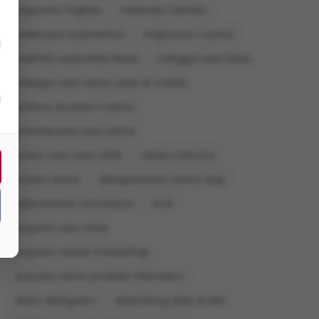
imparare l'inglese
materassi Dorelan
materasso ergonomico
migliorare il sonno
mobilità sostenibile Roma
noleggio auto Italia
noleggio auto senza carta di credito
postura durante il sonno
prenotazione auto online
prezzi case roma 2026
riposo notturno
visitare Roma
abbigliamento intimo sexy
abbinamenti vino bianco
ACN
acquisto casa roma
acquisto moduli PrestaShop
acquisto online prodotti informatici
ADAS obbligatori
advertising data driven