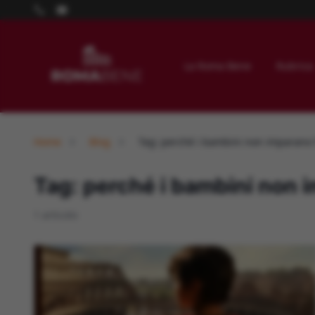
La Roma Bene
Rubrica
Home
Blog
Tag: perché i bambini non imparano l
Tag: perché i bambini non i
1 articolo