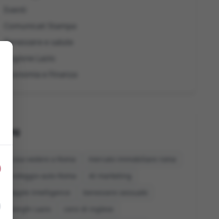
Eventi
Comunicati Stampa
Benessere e salute
Regione Lazio
Economia e Finanza
Tag
cosa vedere a Roma
mercato immobiliare roma
noleggio auto Roma
AI marketing
Apple Intelligence
benessere sessuale
borghi Lazio
corsi di inglese