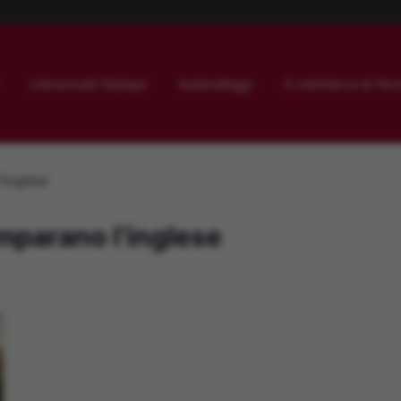
Comunicati Stampa
Autonoleggi
E-commerce & Tecn
’inglese
mparano l’inglese