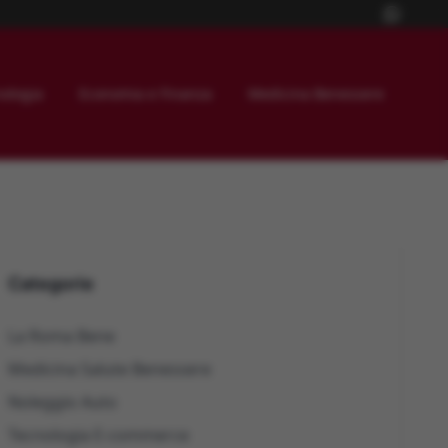
ologia
Economia e Finanza
Medicina Benessere
Categorie
La Roma Bene
Medicina Salute Benessere
Noleggio Auto
Tecnologia E-commerce