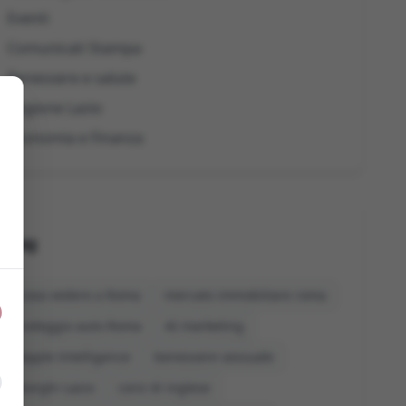
Eventi
Comunicati Stampa
Benessere e salute
Regione Lazio
Economia e Finanza
Tag
cosa vedere a Roma
mercato immobiliare roma
noleggio auto Roma
AI marketing
Apple Intelligence
benessere sessuale
borghi Lazio
corsi di inglese