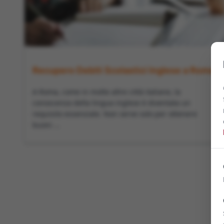
Recupero Debiti Scolastici Inglese a Roma
A Roma, come in molte altre città italiane, la
conoscenza della lingua inglese è diventata un
requisito essenziale. Non serve solo per ottenere
buoni ...