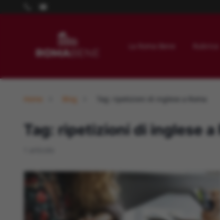
La Roma Bene
Rubrica
Home
Blog
Tag: ripetizioni di inglese a Roma
Tag: ripetizioni di inglese 
1 articolo