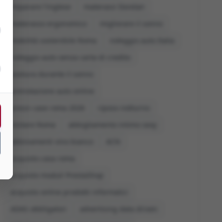
imparare l'inglese
materassi Dorelan
materasso ergonomico
migliorare il sonno
mobilità sostenibile Roma
noleggio auto Italia
noleggio auto senza carta di credito
postura durante il sonno
prenotazione auto online
prezzi case roma 2026
riposo notturno
visitare Roma
abbigliamento intimo sexy
abbinamenti vino bianco
ACN
acquisto casa roma
acquisto moduli PrestaShop
acquisto online prodotti informatici
ADAS obbligatori
advertising data driven