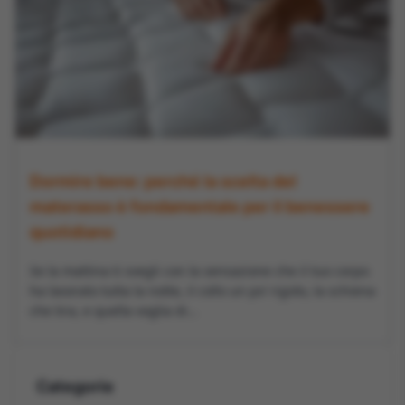
Dormire bene: perché la scelta del
materasso è fondamentale per il benessere
quotidiano
Se la mattina ti svegli con la sensazione che il tuo corpo
ha lavorato tutta la notte, il collo un po’ rigido, la schiena
che tira, e quella voglia di...
Categorie