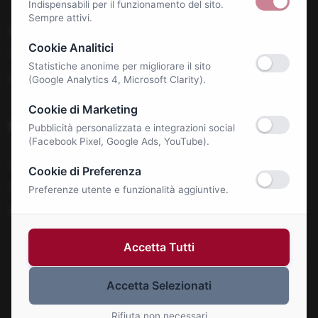
Indispensabili per il funzionamento del sito.
Sempre attivi.
Benessere e Salute
Cookie Analitici
Tecnologia & E-Commerce
Statistiche anonime per migliorare il sito
Autonoleggi
(Google Analytics 4, Microsoft Clarity).
Cookie di Marketing
Notizie
Pubblicità personalizzata e integrazioni social
(Facebook Pixel, Google Ads, YouTube).
La Roma Bene
Cookie di Preferenza
Comunicati Stampa
Preferenze utente e funzionalità aggiuntive.
Eventi
Accetta Tutti
Accetta Selezionati
© 2026 Roma Bene. Tutti i diritti riservati.
Gestisci Cookie
Rifiuta non necessari