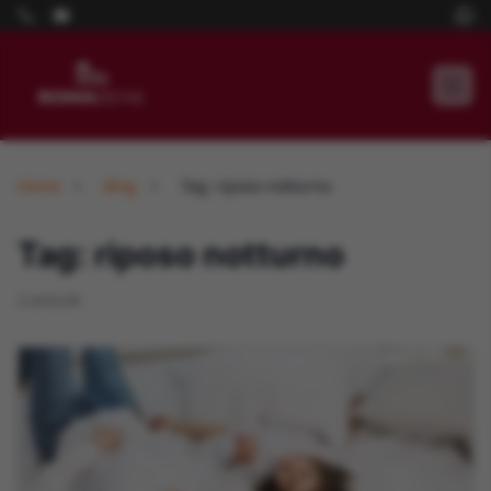
Home
Blog
Tag: riposo notturno
Tag: riposo notturno
2 articoli