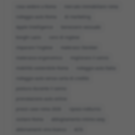
cosa vedere a Roma
mercato immobiliare roma
noleggio auto Roma
AI marketing
Apple Intelligence
benessere sessuale
borghi Lazio
corsi di inglese
imparare l'inglese
materassi Dorelan
materasso ergonomico
migliorare il sonno
mobilità sostenibile Roma
noleggio auto Italia
noleggio auto senza carta di credito
postura durante il sonno
prenotazione auto online
prezzi case roma 2026
riposo notturno
visitare Roma
abbigliamento intimo sexy
abbinamenti vino bianco
ACN