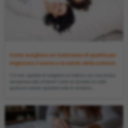
Come scegliere un materasso di qualità per
migliorare il sonno e la salute della schiena
Ti è mai capitato di svegliarti al mattino con una strana
sensazione alla schiena? Come se durante la notte
qualcuno avesse spostato tutte le vertebre...