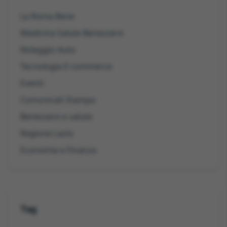
La Roma Bene
Medicina Salute Benessere
Noleggio Auto
Tecnologia E-commerce
Eventi
Comunicati Stampa
Benessere e salute
Regione Lazio
Economia e Finanza
Tag