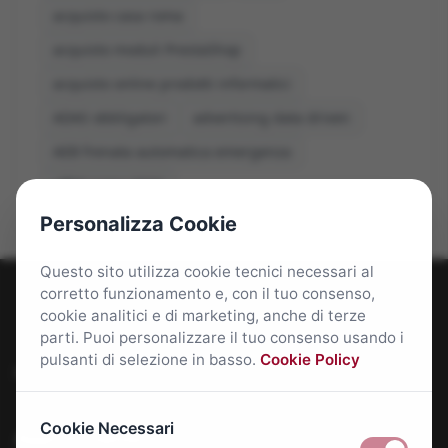
acquisto casa roma
acquisto moduli PrestaShop
acquisto online prodotti informatici
ADAS obbligatori
advertising data driven
AEB frenata automatica emergenza
affitti roma 2026
Personalizza Cookie
Questo sito utilizza cookie tecnici necessari al
corretto funzionamento e, con il tuo consenso,
cookie analitici e di marketing, anche di terze
parti. Puoi personalizzare il tuo consenso usando i
pulsanti di selezione in basso.
Cookie Policy
Roma Bene: news e approfondimenti su Roma Capitale
Cookie Necessari
Approfondimenti