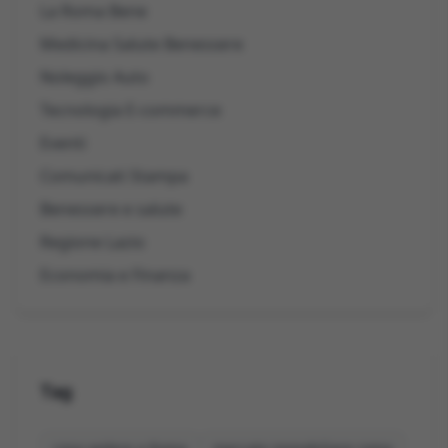
La Roma Bene
Medicina Salute Benessere
Noleggio Auto
Tecnologia E-commerce
Eventi
Comunicati Stampa
Benessere e salute
Regione Lazio
Economia e Finanza
Tag