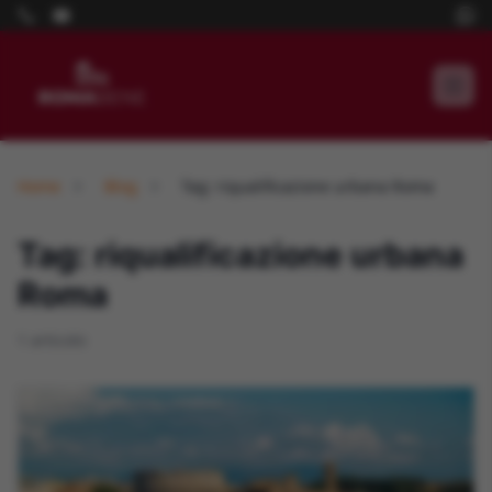
Home
Blog
Tag: riqualificazione urbana Roma
Tag: riqualificazione urbana
Roma
1 articolo