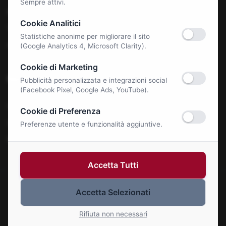
Sempre attivi.
Benessere e Salute
Cookie Analitici
Tecnologia & E-Commerce
Statistiche anonime per migliorare il sito
Autonoleggi
(Google Analytics 4, Microsoft Clarity).
Cookie di Marketing
Notizie
Pubblicità personalizzata e integrazioni social
(Facebook Pixel, Google Ads, YouTube).
La Roma Bene
Cookie di Preferenza
Comunicati Stampa
Preferenze utente e funzionalità aggiuntive.
Eventi
Accetta Tutti
© 2026 Roma Bene. Tutti i diritti riservati.
Accetta Selezionati
Gestisci Cookie
Rifiuta non necessari
P.IVA: 01414110773