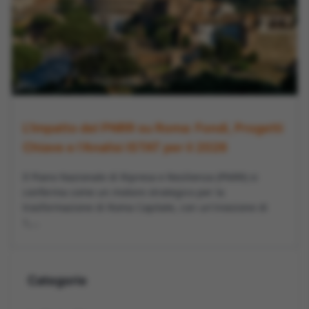
L'Impatto del PNRR su Roma: Fondi, Progetti
Chiave e l'Analisi ISTAT per il 2026
Il Piano Nazionale di Ripresa e Resilienza (PNRR) si
conferma come un motore strategico per la
trasformazione di Roma Capitale, con un'iniezione di
1,...
Categorie