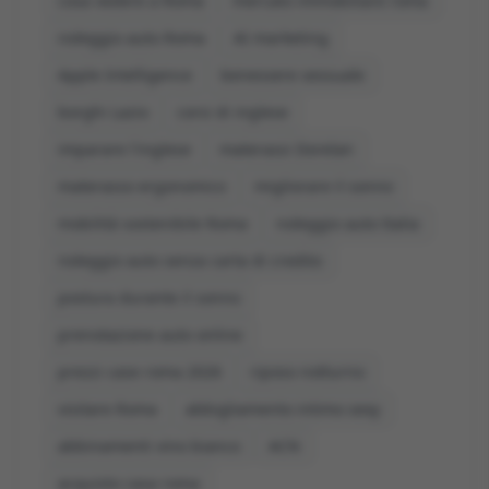
cosa vedere a Roma
mercato immobiliare roma
noleggio auto Roma
AI marketing
Apple Intelligence
benessere sessuale
borghi Lazio
corsi di inglese
imparare l'inglese
materassi Dorelan
materasso ergonomico
migliorare il sonno
mobilità sostenibile Roma
noleggio auto Italia
noleggio auto senza carta di credito
postura durante il sonno
prenotazione auto online
prezzi case roma 2026
riposo notturno
visitare Roma
abbigliamento intimo sexy
abbinamenti vino bianco
ACN
acquisto casa roma