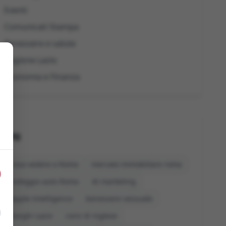
Eventi
Comunicati Stampa
Benessere e salute
Regione Lazio
Economia e Finanza
Tag
cosa vedere a Roma
mercato immobiliare roma
noleggio auto Roma
AI marketing
Apple Intelligence
benessere sessuale
borghi Lazio
corsi di inglese