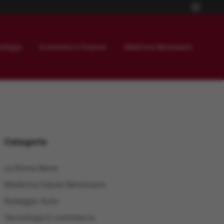
ologia
Economia e Finanza
Medicina Benessere
Categorie
La Roma Bene
Medicina Salute Benessere
Noleggio Auto
Tecnologia E-commerce