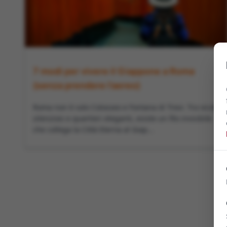
7 modi per vivere il Giappone a Roma
(senza prendere l’aereo)
Roma non è solo Colosseo e Fontana di Trevi. Tra vicoli
silenziosi e quartieri eleganti, esiste un filo invisibile
che collega la Città Eterna al Giap...