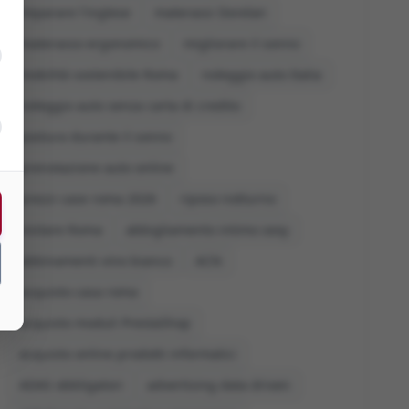
imparare l'inglese
materassi Dorelan
materasso ergonomico
migliorare il sonno
mobilità sostenibile Roma
noleggio auto Italia
noleggio auto senza carta di credito
postura durante il sonno
prenotazione auto online
prezzi case roma 2026
riposo notturno
visitare Roma
abbigliamento intimo sexy
abbinamenti vino bianco
ACN
acquisto casa roma
acquisto moduli PrestaShop
acquisto online prodotti informatici
ADAS obbligatori
advertising data driven