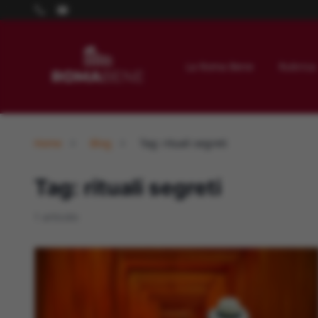
La Roma Bene
Rubrica
Home
Blog
Tag: rituali segreti
Tag: rituali segreti
1 articolo