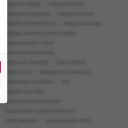
imparare l'inglese
materassi Dorelan
materasso ergonomico
migliorare il sonno
mobilità sostenibile Roma
noleggio auto Italia
noleggio auto senza carta di credito
postura durante il sonno
prenotazione auto online
prezzi case roma 2026
riposo notturno
visitare Roma
abbigliamento intimo sexy
abbinamenti vino bianco
ACN
acquisto casa roma
acquisto moduli PrestaShop
acquisto online prodotti informatici
ADAS obbligatori
advertising data driven