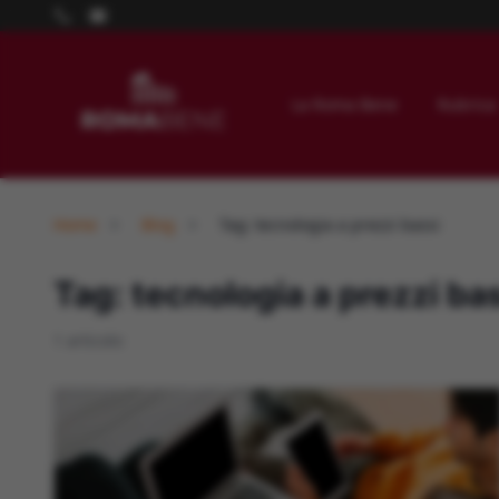
La Roma Bene
Rubrica
Home
Blog
Tag: tecnologia a prezzi bassi
Tag: tecnologia a prezzi ba
1 articolo