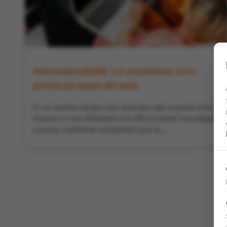
Informatica2008: L’e-commerce con i
prezzi più bassi del web
In un mondo sempre più orientato agli acquisti online,
trovare un sito affidabile che offra prodotti tecnologici
a prezzi realmente competitivi può es...