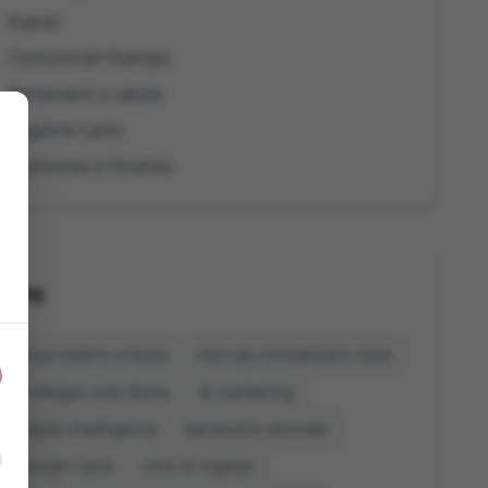
Eventi
Comunicati Stampa
Benessere e salute
Regione Lazio
Economia e Finanza
Tag
cosa vedere a Roma
mercato immobiliare roma
noleggio auto Roma
AI marketing
Apple Intelligence
benessere sessuale
borghi Lazio
corsi di inglese