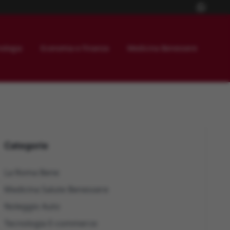
ologia
Economia e Finanza
Medicina Benessere
Categorie
La Roma Bene
Medicina Salute Benessere
Noleggio Auto
Tecnologia E-commerce