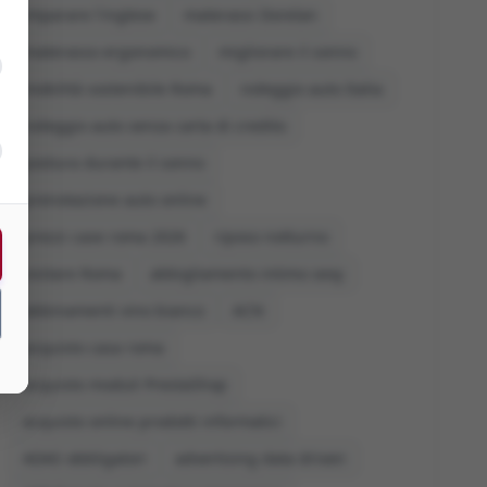
imparare l'inglese
materassi Dorelan
materasso ergonomico
migliorare il sonno
mobilità sostenibile Roma
noleggio auto Italia
noleggio auto senza carta di credito
postura durante il sonno
prenotazione auto online
prezzi case roma 2026
riposo notturno
visitare Roma
abbigliamento intimo sexy
abbinamenti vino bianco
ACN
acquisto casa roma
acquisto moduli PrestaShop
acquisto online prodotti informatici
ADAS obbligatori
advertising data driven