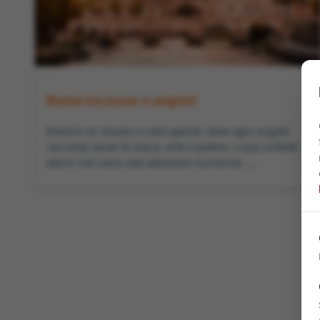
Roma tra icone e segreti
Roma è un museo a cielo aperto, dove ogni angolo
racconta secoli di storia, arte e potere. I suoi simboli
eterni non sono solo attrazioni turistiche, ...