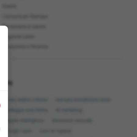
Eventi
Comunicati Stampa
Benessere e salute
Regione Lazio
Economia e Finanza
Tag
cosa vedere a Roma
mercato immobiliare roma
noleggio auto Roma
AI marketing
Apple Intelligence
benessere sessuale
borghi Lazio
corsi di inglese