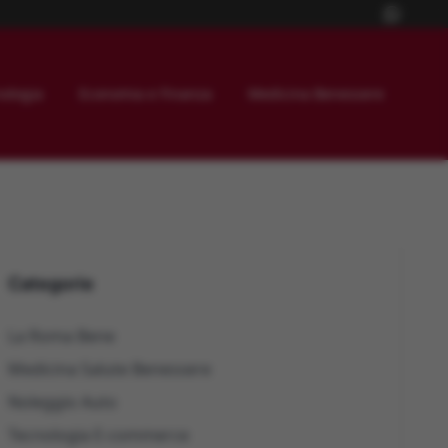
ologia
Economia e Finanza
Medicina Benessere
Categorie
La Roma Bene
Medicina Salute Benessere
Noleggio Auto
Tecnologia E-commerce