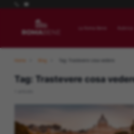
La Roma Bene
Rubrica
Home
Blog
Tag: Trastevere cosa vedere
Tag: Trastevere cosa veder
1 articolo