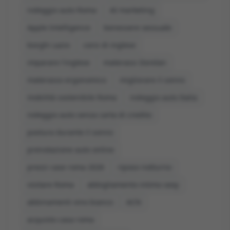
noleggio auto Roma
AI marketing
Apple Intelligence
benessere sessuale
borghi Lazio
corsi di inglese
imparare l'inglese
materassi Dorelan
materasso ergonomico
migliorare il sonno
mobilità sostenibile Roma
noleggio auto Italia
noleggio auto senza carta di credito
postura durante il sonno
prenotazione auto online
prezzi case roma 2026
riposo notturno
visitare Roma
abbigliamento intimo sexy
abbinamenti vino bianco
ACN
acquisto casa roma