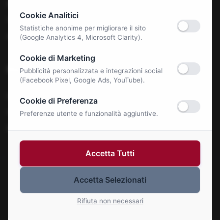
Benessere e Salute
Cookie Analitici
Tecnologia & E-Commerce
Statistiche anonime per migliorare il sito
Autonoleggi
(Google Analytics 4, Microsoft Clarity).
Cookie di Marketing
Notizie
Pubblicità personalizzata e integrazioni social
(Facebook Pixel, Google Ads, YouTube).
La Roma Bene
Cookie di Preferenza
Comunicati Stampa
Preferenze utente e funzionalità aggiuntive.
Eventi
Accetta Tutti
Accetta Selezionati
© 2026 Roma Bene. Tutti i diritti riservati.
Gestisci Cookie
Rifiuta non necessari
P.IVA: 01414110773