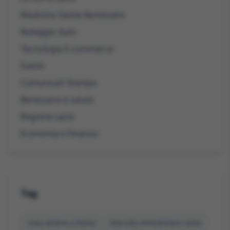
Medicina Salute Benessere
Noleggio Auto
Tecnologia E-commerce
Eventi
Comunicati Stampa
Benessere e salute
Regione Lazio
Economia e Finanza
Tag
cosa vedere a Roma
mercato immobiliare roma