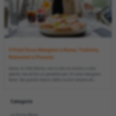
5 Posti Dove Mangiare a Roma: Trattorie,
Ristoranti e Pizzerie
Roma, la Città Eterna, non è solo un museo a cielo
aperto, ma anche un paradiso per chi ama mangiare
bene. Dai grandi classici della cucina romana all...
Categorie
La Roma Bene