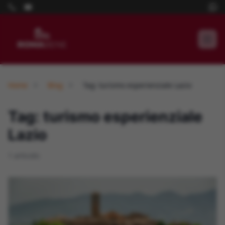
Home
Blog
Tag: turismo esperienziale Lazio
Tag: turismo esperienziale
Lazio
1 articolo