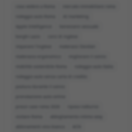
cosa vedere a Roma
mercato immobiliare roma
noleggio auto Roma
AI marketing
Apple Intelligence
benessere sessuale
borghi Lazio
corsi di inglese
imparare l'inglese
materassi Dorelan
materasso ergonomico
migliorare il sonno
mobilità sostenibile Roma
noleggio auto Italia
noleggio auto senza carta di credito
postura durante il sonno
prenotazione auto online
prezzi case roma 2026
riposo notturno
visitare Roma
abbigliamento intimo sexy
abbinamenti vino bianco
ACN