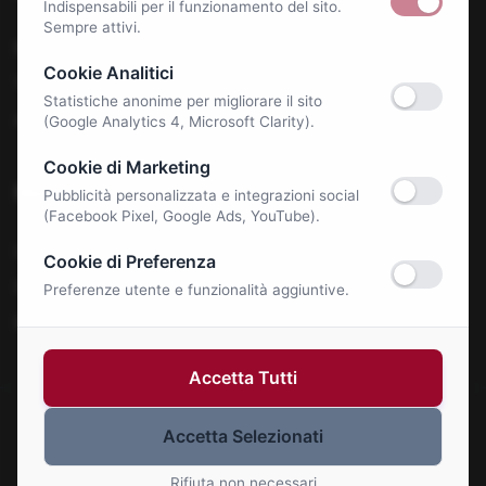
Indispensabili per il funzionamento del sito.
Sempre attivi.
Benessere e Salute
Cookie Analitici
Tecnologia & E-Commerce
Statistiche anonime per migliorare il sito
Autonoleggi
(Google Analytics 4, Microsoft Clarity).
Cookie di Marketing
Notizie
Pubblicità personalizzata e integrazioni social
(Facebook Pixel, Google Ads, YouTube).
La Roma Bene
Cookie di Preferenza
Comunicati Stampa
Preferenze utente e funzionalità aggiuntive.
Eventi
Accetta Tutti
Accetta Selezionati
© 2026 Roma Bene. Tutti i diritti riservati.
Gestisci Cookie
Rifiuta non necessari