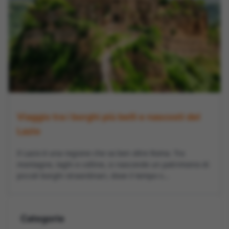
Viaggio tra i borghi più belli e nascosti del
Lazio
Il Lazio è una regione che va ben oltre Roma. Tra
montagne, laghi e colline, si nasconde un patrimonio di
piccoli borghi straordinari, dove il tempo s...
Categorie