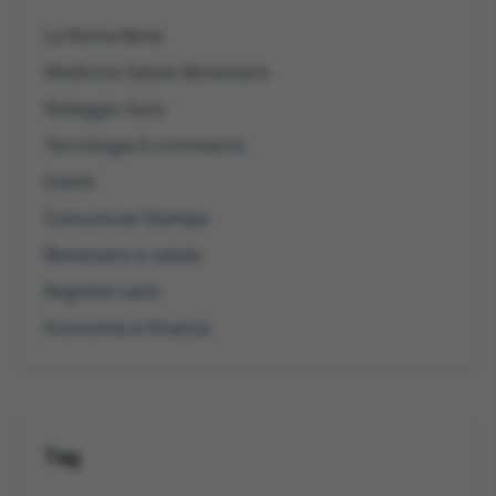
La Roma Bene
Medicina Salute Benessere
Noleggio Auto
Tecnologia E-commerce
Eventi
Comunicati Stampa
Benessere e salute
Regione Lazio
Economia e Finanza
Tag