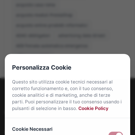
acquisto casa roma
acquisto moduli PrestaShop
acquisto online prodotti informatici
ADAS obbligatori
advertising data driven
AEB frenata automatica emergenza
affitti roma 2026
Personalizza Cookie
Questo sito utilizza cookie tecnici necessari al
corretto funzionamento e, con il tuo consenso,
cookie analitici e di marketing, anche di terze
parti. Puoi personalizzare il tuo consenso usando i
pulsanti di selezione in basso.
Cookie Policy
Roma Bene: news e approfondimenti su Roma Capitale
Cookie Necessari
Approfondimenti