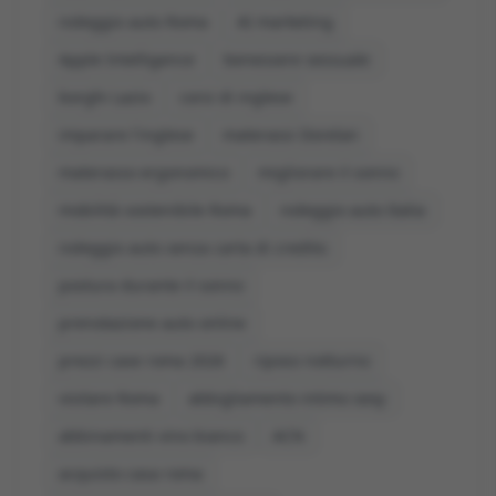
noleggio auto Roma
AI marketing
Apple Intelligence
benessere sessuale
borghi Lazio
corsi di inglese
imparare l'inglese
materassi Dorelan
materasso ergonomico
migliorare il sonno
mobilità sostenibile Roma
noleggio auto Italia
noleggio auto senza carta di credito
postura durante il sonno
prenotazione auto online
prezzi case roma 2026
riposo notturno
visitare Roma
abbigliamento intimo sexy
abbinamenti vino bianco
ACN
acquisto casa roma