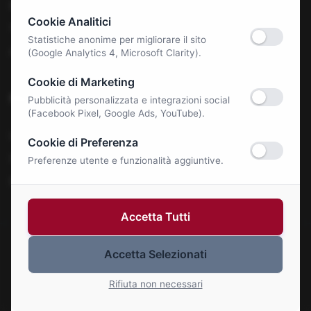
Benessere e Salute
Cookie Analitici
Tecnologia & E-Commerce
Statistiche anonime per migliorare il sito
Autonoleggi
(Google Analytics 4, Microsoft Clarity).
Cookie di Marketing
Notizie
Pubblicità personalizzata e integrazioni social
(Facebook Pixel, Google Ads, YouTube).
La Roma Bene
Cookie di Preferenza
Comunicati Stampa
Preferenze utente e funzionalità aggiuntive.
Eventi
Accetta Tutti
Accetta Selezionati
© 2026 Roma Bene. Tutti i diritti riservati.
Gestisci Cookie
Rifiuta non necessari
P.IVA: 01414110773