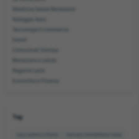
Medicina Salute Benessere
Noleggio Auto
Tecnologia E-commerce
Eventi
Comunicati Stampa
Benessere e salute
Regione Lazio
Economia e Finanza
Tag
cosa vedere a Roma
mercato immobiliare roma