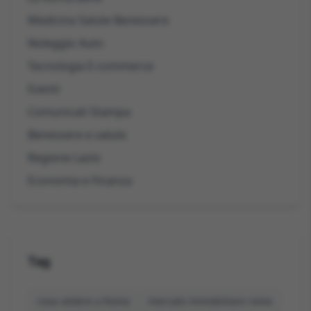
Medicina Salute Benessere
Noleggio Auto
Tecnologia E-commerce
Eventi
Comunicati Stampa
Benessere e salute
Regione Lazio
Economia e Finanza
Tag
cosa vedere a Roma
mercato immobiliare roma