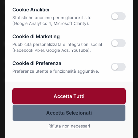
Benessere e Salute
Cookie Analitici
Tecnologia & E-Commerce
Statistiche anonime per migliorare il sito
Autonoleggi
(Google Analytics 4, Microsoft Clarity).
Cookie di Marketing
Notizie
Pubblicità personalizzata e integrazioni social
(Facebook Pixel, Google Ads, YouTube).
La Roma Bene
Cookie di Preferenza
Comunicati Stampa
Preferenze utente e funzionalità aggiuntive.
Eventi
Accetta Tutti
Accetta Selezionati
© 2026 Roma Bene. Tutti i diritti riservati.
Gestisci Cookie
Rifiuta non necessari
P.IVA: 01414110773