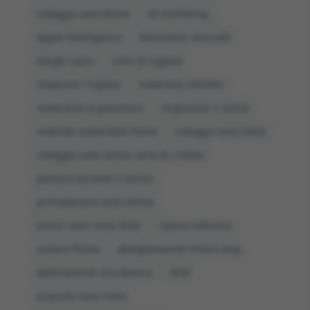
noleggio auto Roma
AI marketing
Apple Intelligence
benessere sessuale
borghi Lazio
corsi di inglese
imparare l'inglese
materassi Dorelan
materasso ergonomico
migliorare il sonno
mobilità sostenibile Roma
noleggio auto Italia
noleggio auto senza carta di credito
postura durante il sonno
prenotazione auto online
prezzi case roma 2026
riposo notturno
visitare Roma
abbigliamento intimo sexy
abbinamenti vino bianco
ACN
acquisto casa roma