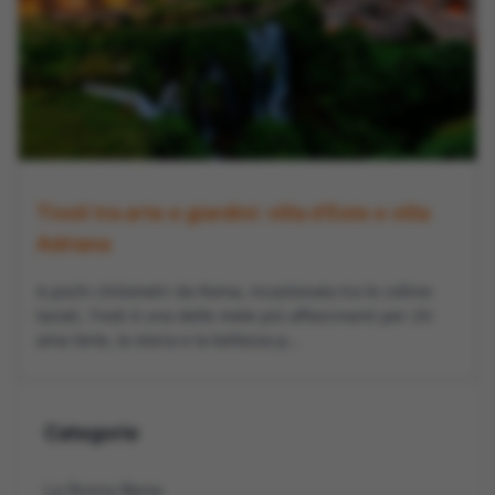
Tivoli tra arte e giardini: villa d’Este e villa
Adriana
A pochi chilometri da Roma, incastonata tra le colline
laziali, Tivoli è una delle mete più affascinanti per chi
ama l’arte, la storia e la bellezza p...
Categorie
La Roma Bene