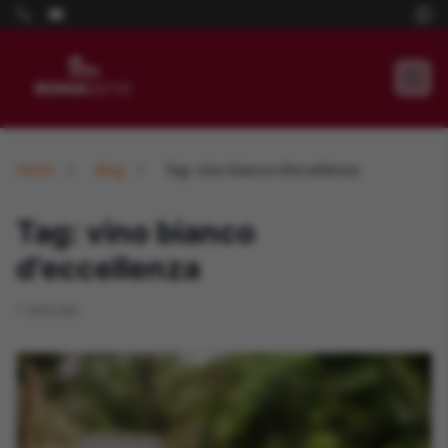
Home
Blog
Tag: vino bianco d'eccellenza
Tag: vino bianco
d'eccellenza
1 articolo