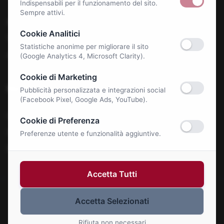
Indispensabili per il funzionamento del sito.
Sempre attivi.
Benessere e Salute
Cookie Analitici
Tecnologia & E-Commerce
Statistiche anonime per migliorare il sito
Autonoleggi
(Google Analytics 4, Microsoft Clarity).
Cookie di Marketing
Notizie
Pubblicità personalizzata e integrazioni social
(Facebook Pixel, Google Ads, YouTube).
La Roma Bene
Cookie di Preferenza
Comunicati Stampa
Preferenze utente e funzionalità aggiuntive.
Eventi
Accetta Tutti
Accetta Selezionati
© 2026 Roma Bene. Tutti i diritti riservati.
Gestisci Cookie
Rifiuta non necessari