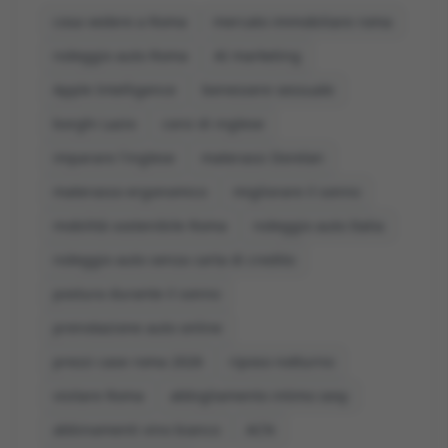
cosa vedere a Roma
mercato immobiliare roma
noleggio auto Roma
AI marketing
Apple Intelligence
benessere sessuale
borghi Lazio
corsi di inglese
imparare l'inglese
materassi Dorelan
materasso ergonomico
migliorare il sonno
mobilità sostenibile Roma
noleggio auto Italia
noleggio auto senza carta di credito
postura durante il sonno
prenotazione auto online
prezzi case roma 2026
riposo notturno
visitare Roma
abbigliamento intimo sexy
abbinamenti vino bianco
ACN