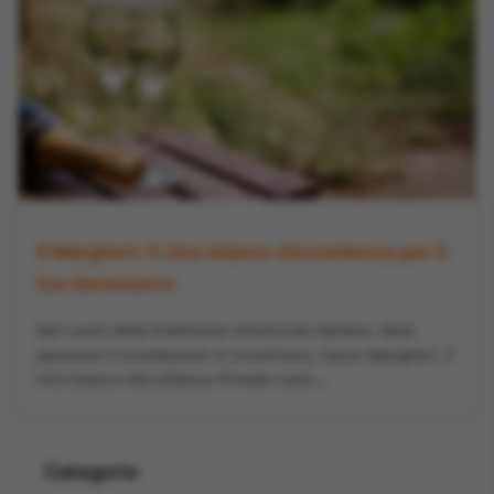
Il Margherì: Il vino bianco d’eccellenza per il
tuo benessere
Nel cuore della tradizione vitivinicola italiana, dove
passione e innovazione si incontrano, nasce Margherì, il
vino bianco d’eccellenza firmato Canti...
Categorie