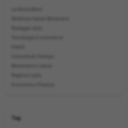
La Roma Bene
Medicina Salute Benessere
Noleggio Auto
Tecnologia E-commerce
Eventi
Comunicati Stampa
Benessere e salute
Regione Lazio
Economia e Finanza
Tag