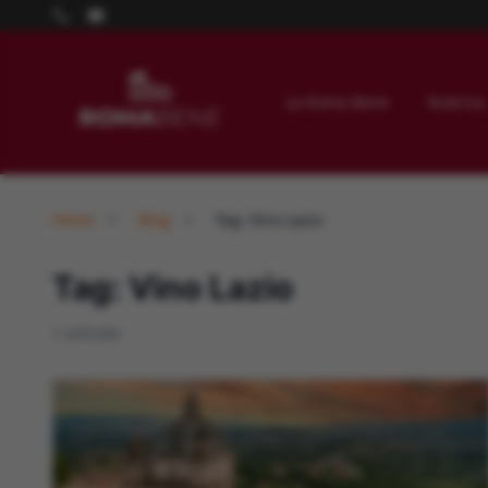
La Roma Bene
Rubrica
Home
Blog
Tag: Vino Lazio
Tag: Vino Lazio
1 articolo