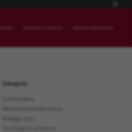
ologia
Economia e Finanza
Medicina Benessere
Categorie
La Roma Bene
Medicina Salute Benessere
Noleggio Auto
Tecnologia E-commerce