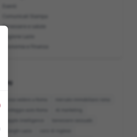
Eventi
Comunicati Stampa
Benessere e salute
Regione Lazio
Economia e Finanza
Tag
cosa vedere a Roma
mercato immobiliare roma
noleggio auto Roma
AI marketing
Apple Intelligence
benessere sessuale
borghi Lazio
corsi di inglese