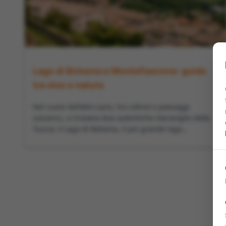
Lago di Bolsena e Montefiascone: guida
tra vino e natura
Nel cuore dell’alto Lazio, tra colline e paesaggi
vulcanici, si trovano due autentiche meraviglie della
Tuscia: il Lago di Bolsena, il più grande lago...