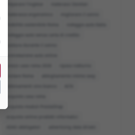
imparare l'inglese
materassi Dorelan
materasso ergonomico
migliorare il sonno
mobilità sostenibile Roma
noleggio auto Italia
noleggio auto senza carta di credito
postura durante il sonno
prenotazione auto online
prezzi case roma 2026
riposo notturno
visitare Roma
abbigliamento intimo sexy
abbinamenti vino bianco
ACN
acquisto casa roma
acquisto moduli PrestaShop
acquisto online prodotti informatici
ADAS obbligatori
advertising data driven